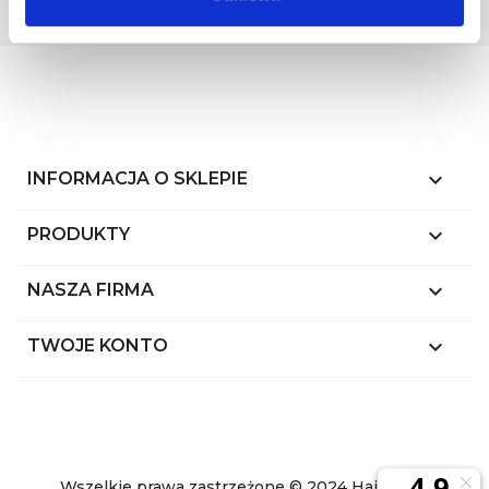
handlowych od administratora, zgodnie z
Polityką prywatności
keyboard_arrow_down
INFORMACJA O SKLEPIE

PRODUKTY

NASZA FIRMA

TWOJE KONTO
Wszelkie prawa zastrzeżone © 2024 Hairstyl.pl