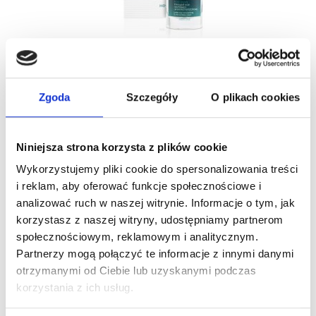
Bielenda Supremelab Men Line Krem Pod Oczy...
29,00 zł
Zgoda
Szczegóły
O plikach cookies
Niniejsza strona korzysta z plików cookie
-15%
Wykorzystujemy pliki cookie do spersonalizowania treści
Nowy
i reklam, aby oferować funkcje społecznościowe i
analizować ruch w naszej witrynie. Informacje o tym, jak
korzystasz z naszej witryny, udostępniamy partnerom
społecznościowym, reklamowym i analitycznym.
Partnerzy mogą połączyć te informacje z innymi danymi
otrzymanymi od Ciebie lub uzyskanymi podczas
korzystania z ich usług.