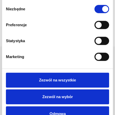
Wybór
Depot 804 Serum Pod Oczy Z Kofeiną 20ml
Niezbędne
zgody
70,00 zł
82,35 zł
Preferencje

Powrót do góry
Statystyka
Marketing
Newsletter
Otrzymuj informację o nowościach i wyprzedażach
Zezwól na wszystkie
Zezwól na wybór
Możesz zrezygnować w każdej chwili. W tym celu należy odnaleźć
szczegóły w naszej informacji prawnej. Wpisując adres email
wyrażasz zgodę na otrzymywanie drogą mailową informacji
Odmowa