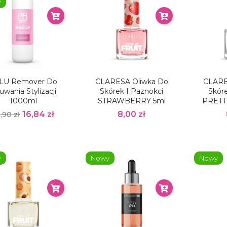
y
LU Remover Do
CLARESA Oliwka Do
CLARE
uwania Stylizacji
Skórek I Paznokci
Skóre
1000ml
STRAWBERRY 5ml
PRETT
16,84 zł
8,00 zł
,90 zł
y
Nowy
Nowy