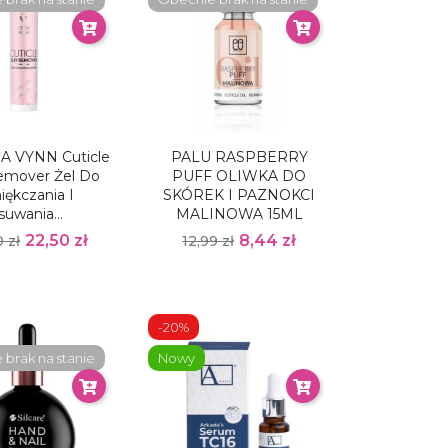
A VYNN Cuticle
PALU RASPBERRY
Remover Żel Do
PUFF OLIWKA DO
ękczania I
SKÓREK I PAZNOKCI
suwania...
MALINOWA 15ML
22,50 zł
8,44 zł
 zł
12,99 zł
-20%
brak na stanie
Nowy