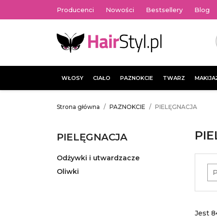
Producenci
Nowości
Bestsellery
Blog
WŁOSY
CIAŁO
PAZNOKCIE
TWARZ
MAKIJA
Strona główna
PAZNOKCIE
PIELĘGNACJA
PI
PIELĘGNACJA
Odżywki i utwardzacze
Oliwki
P
Jest 