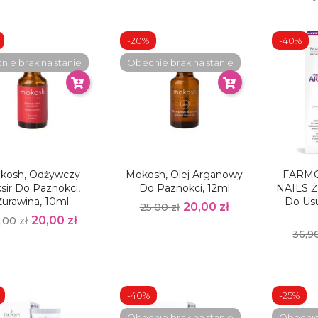
-20%
-40%
ie brak na stanie
Obecnie brak na stanie
kosh, Odżywczy
Mokosh, Olej Arganowy
FARM
ksir Do Paznokci,
Do Paznokci, 12ml
NAILS Ż
Żurawina, 10ml
Do Us
20,00 zł
25,00 zł
20,00 zł
,00 zł
36,90
-40%
-25%
Obecnie brak na stanie
Obecnie 