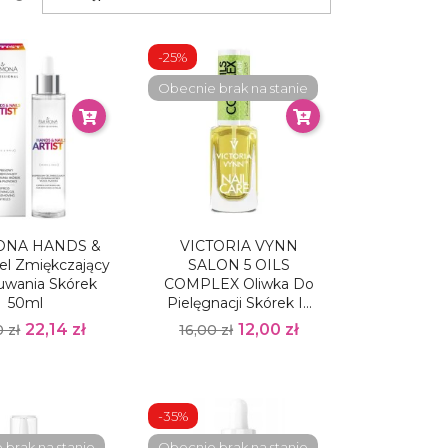
-25%
Obecnie brak na stanie
ONA HANDS &
VICTORIA VYNN
el Zmiękczający
SALON 5 OILS
uwania Skórek
COMPLEX Oliwka Do
50ml
Pielęgnacji Skórek I...
22,14 zł
12,00 zł
 zł
16,00 zł
-35%
brak na stanie
Obecnie brak na stanie