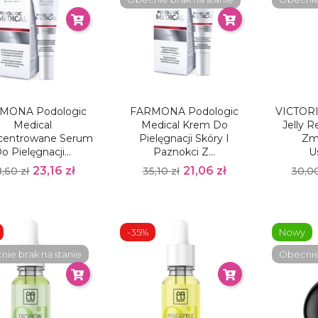
MONA Podologic
FARMONA Podologic
VICTORI
Medical
Medical Krem Do
Jelly 
centrowane Serum
Pielęgnacji Skóry I
Zmi
o Pielęgnacji...
Paznokci Z...
U
23,16 zł
21,06 zł
,60 zł
35,10 zł
30,00
-35%
Nowy
ie brak na stanie
Obecnie 