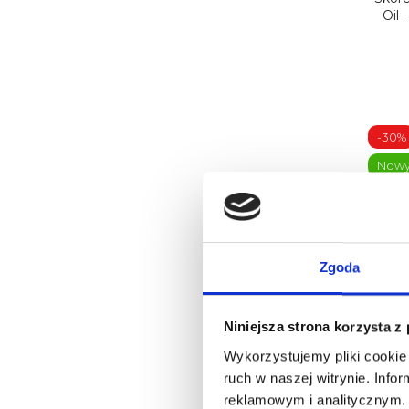
Oil 
-30%
Now
Zgoda
YOSHI
Ml -
Niniejsza strona korzysta z
20
Wykorzystujemy pliki cookie 
ruch w naszej witrynie. Inf
reklamowym i analitycznym. 