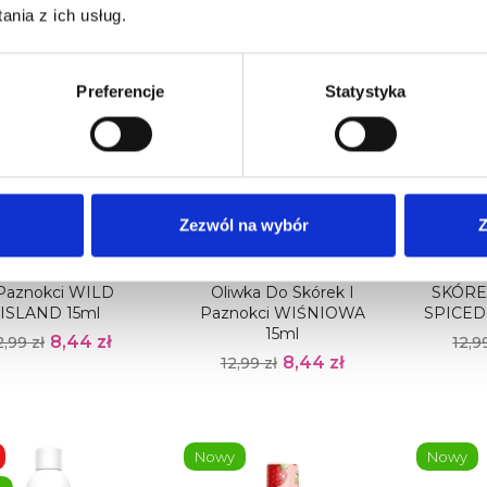
nia z ich usług.
-35%
-35%
Preferencje
Statystyka
y
Nowy
Nowy
Obecnie 
Zezwól na wybór
Z
 Oliwka Do Skórek
PALU CHERRY CRUSH
PALU
 Paznokci WILD
Oliwka Do Skórek I
SKÓRE
ISLAND 15ml
Paznokci WIŚNIOWA
SPICED
15ml
8,44 zł
2,99 zł
12,9
8,44 zł
12,99 zł
Nowy
Nowy