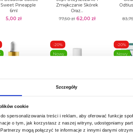
- Sweet Pineapple
Zmiękczanie Skórek
Odtłus
6ml
Oraz...
5,00 zł
62,00 zł
77,50 zł
83,75
-20%
-20%
y
Nowy
Nowy
Obecnie brak na stanie
Szczegóły
 Cuticle Oil No6 15
AArkada Arkada's
AArkada
 Oliwka Do Skórek
Regenerujące Serum
Oleje
 plików cookie
Kolagenowe W Żelu Do
Skóry S
14,64 zł
,91 zł
do spersonalizowania treści i reklam, aby oferować funkcje sp
Paznokci,...
ormacje o tym, jak korzystasz z naszej witryny, udostępniamy p
57,00 zł
71,25 zł
97,50
Partnerzy mogą połączyć te informacje z innymi danymi otrzym