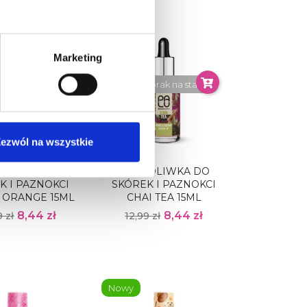
-35%
Marketing
Nowy
brak na stanie
Obecnie brak na stanie
ezwól na wszystkie
 OLIWKA DO
PALU OLIWKA DO
K I PAZNOKCI
SKÓREK I PAZNOKCI
 ORANGE 15ML
CHAI TEA 15ML
8,44 zł
8,44 zł
9 zł
12,99 zł
Nowy