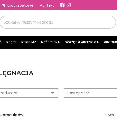
Kody rabatowe
Kontakt
Ż
RZĘSY
PERFUMY
MĘŻCZYZNA
SPRZĘT & AKCESORIA
PRODUK
ELĘGNACJA

roducent
Dostępność
84 produktów.
Sortuj