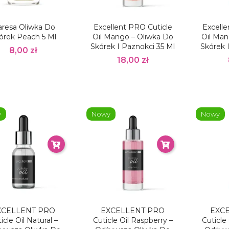
aresa Oliwka Do
Excellent PRO Cuticle
Excelle
órek Peach 5 Ml
Oil Mango – Oliwka Do
Oil Man
Skórek I Paznokci 35 Ml
Skórek 
8,00 zł
18,00 zł
y
Nowy
Nowy
XCELLENT PRO
EXCELLENT PRO
EXC
icle Oil Natural –
Cuticle Oil Raspberry –
Cuticle