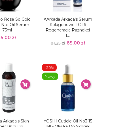
 So Rose So Gold
AArkada Arkada's Serum
Nail Oil Serum
Kolagenowe TC 16
75ml
Regeneracja Paznokci
I...
15,00 zł
65,00 zł
81,25 zł
-30%
Nowy
 Arkada's Skin
YOSHI Cuticle Oil No3 15
ner Płyn Do
Ml - Oliwka Do Skórek