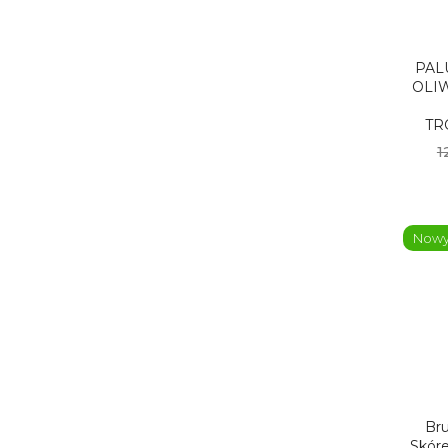
PAL
OLI
TR
1
Now
Br
Skóre