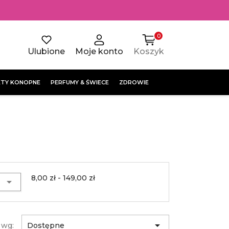
0
Ulubione
Moje konto
Koszyk
TY KONOPNE
PERFUMY & ŚWIECE
ZDROWIE
8,00 zł - 149,00 zł


 wg:
Dostępne