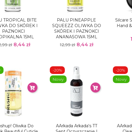
U TROPICAL BITE
PALU PINEAPPLE
Silcare
WKA DO SKÓREK I
SQUEEZZ OLIWKA DO
Hand & 
PAZNOKCI
SKÓREK I PAZNOKCI
OPIKALNA 15ML
ANANASOWA 15ML
8,44 zł
8,44 zł
2,99 zł
12,99 zł
y
-20%
-20%
Nowy
Nowy
ushup! Oliwka Do
AArkada Arkada's TT
AArkada
k Beautiful Cuticle
Sept Oczyszczanie I
Clea