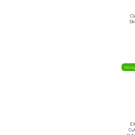
Cl
Sk
Now
E
Cut