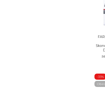
FAR
Skon
D
38
-35%
Obecn