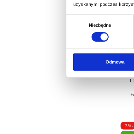
uzyskanymi podczas korzysta
Wybór
-35%
zgody
Niezbędne
Now
Odmowa
PALU
I
1
-35%