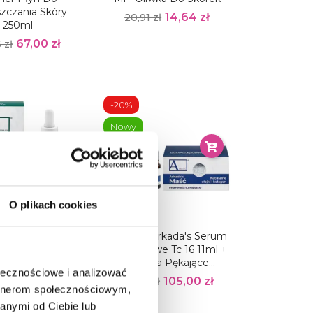
zczania Skóry
14,64 zł
20,91 zł
250ml
67,00 zł
 zł
-20%
Nowy
Pakiet
O plikach cookies
 Arkada's 08 Oil
AArkada Arkada's Serum
k Ochronny Do
Kolagenowe Tc 16 11ml +
tóp I Paznokci
Maść Na Pękające...
ołecznościowe i analizować
8...
105,00 zł
131,25 zł
artnerom społecznościowym,
78,00 zł
 zł
anymi od Ciebie lub