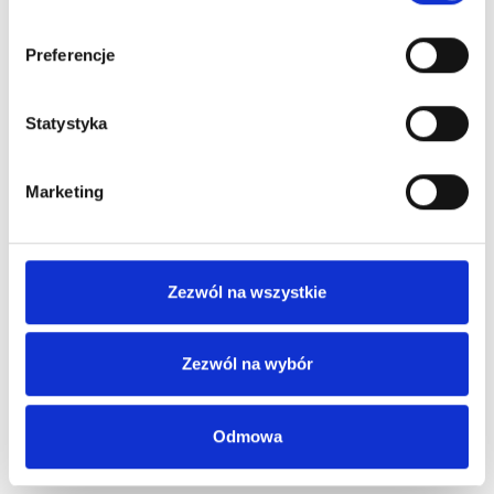
Preferencje
Świeca Zapachowa Sojowa WINTER NIGHT STARS
Yankee Candle
Statystyka
52,50 zł
Marketing
-25%
Zezwól na wszystkie
Zezwól na wybór
Odmowa