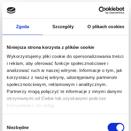
Zgoda
Szczegóły
O plikach cookies
Niniejsza strona korzysta z plików cookie
Wykorzystujemy pliki cookie do spersonalizowania treści
i reklam, aby oferować funkcje społecznościowe i
analizować ruch w naszej witrynie. Informacje o tym, jak
korzystasz z naszej witryny, udostępniamy partnerom
Refectocil Oxidant 3% Utleniacz Do Henny 100ml
społecznościowym, reklamowym i analitycznym.
16,90 zł
Partnerzy mogą połączyć te informacje z innymi danymi
otrzymanymi od Ciebie lub uzyskanymi podczas
korzystania z ich usług.
Wybór
Niezbędne
zgody