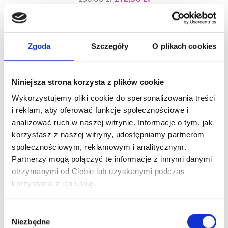
-15%
Zgoda
Szczegóły
O plikach cookies
Niniejsza strona korzysta z plików cookie
Wykorzystujemy pliki cookie do spersonalizowania treści
i reklam, aby oferować funkcje społecznościowe i
analizować ruch w naszej witrynie. Informacje o tym, jak
korzystasz z naszej witryny, udostępniamy partnerom
społecznościowym, reklamowym i analitycznym.
Partnerzy mogą połączyć te informacje z innymi danymi
otrzymanymi od Ciebie lub uzyskanymi podczas
FOX DRACO Profesjonalna Bezprzewodowa Maszynka
Do Włosów + Peleryna...
korzystania z ich usług.
379,00 zł
445,88 zł
Wybór
Niezbędne
zgody