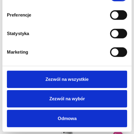
Obecnie brak na stanie
Preferencje
Statystyka
Marketing
PURA CLOUDY DELIKATNY LAKIER DO WLOSOW
Zezwól na wszystkie
500ML
49,00 zł
Zezwól na wybór
Odmowa
Obecnie brak na stanie