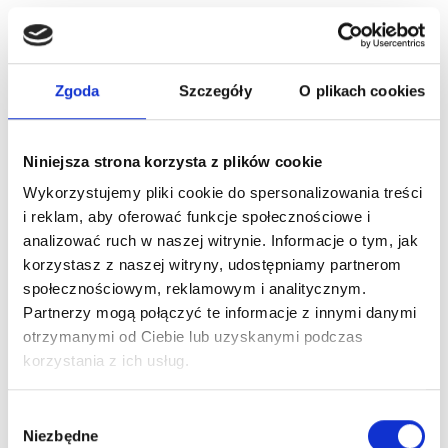
-38%
Zgoda
Szczegóły
O plikach cookies
Niniejsza strona korzysta z plików cookie
Wykorzystujemy pliki cookie do spersonalizowania treści
i reklam, aby oferować funkcje społecznościowe i
analizować ruch w naszej witrynie. Informacje o tym, jak
korzystasz z naszej witryny, udostępniamy partnerom
społecznościowym, reklamowym i analitycznym.
Partnerzy mogą połączyć te informacje z innymi danymi
ARTEGO TOUCH HOT SHOT LAKIER DO WŁOSÓW
otrzymanymi od Ciebie lub uzyskanymi podczas
MOCNO UTRWALAJĄCY, MOC 4/5,...
korzystania z ich usług.
35,90 zł
57,90 zł
Wybór
Niezbędne
zgody