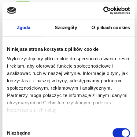
Nowy
Zgoda
Szczegóły
O plikach cookies
Niniejsza strona korzysta z plików cookie
Wykorzystujemy pliki cookie do spersonalizowania treści
i reklam, aby oferować funkcje społecznościowe i
analizować ruch w naszej witrynie. Informacje o tym, jak
FLAGOLIE Perfumy CARNATION & AMBER 50ml
korzystasz z naszej witryny, udostępniamy partnerom
71,20 zł
89,00 zł
społecznościowym, reklamowym i analitycznym.
Partnerzy mogą połączyć te informacje z innymi danymi
otrzymanymi od Ciebie lub uzyskanymi podczas
-20%
korzystania z ich usług.
Nowy
Wybór
Niezbędne
zgody