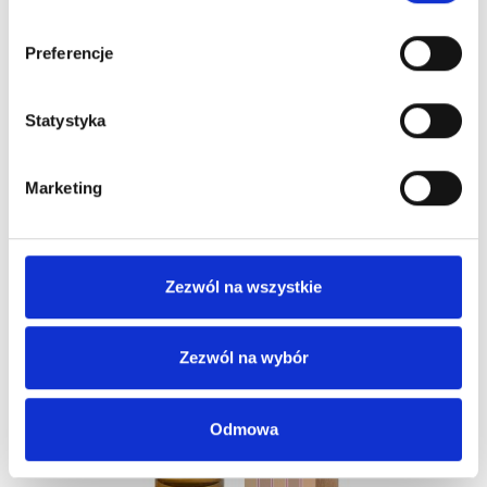
Preferencje
Statystyka
FLAGOLIE Perfumy PEAR & WHITE MUSK 50ml
Marketing
71,20 zł
89,00 zł
Zezwól na wszystkie
-20%
Nowy
Zezwól na wybór
Odmowa