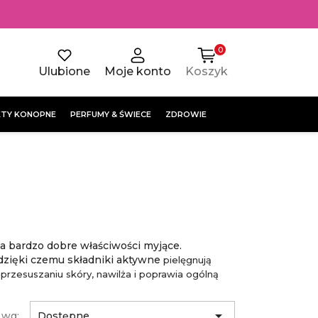
0
Ulubione
Moje konto
Koszyk
TY KONOPNE
PERFUMY & ŚWIECE
ZDROWIE
ca bardzo dobre właściwości myjące.
dzięki czemu składniki aktywne
pielęgnują
rzesuszaniu skóry, nawilża i poprawia ogólną

 wg:
Dostępne