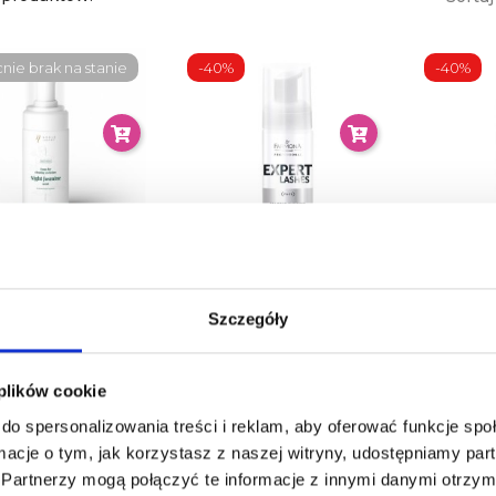
ie brak na stanie
-40%
-40%
LE LASHES BIO
FARMONA EXPERT
FARM
ka Do Czyszczenia
LASHES Szampon W
LASH
Rzęs
Piance Do Mycia Rzęs
Mycia 
Szczegóły
100 Ml
59,90 zł
31,90
19,14 zł
31,90 zł
 plików cookie
do spersonalizowania treści i reklam, aby oferować funkcje sp
ormacje o tym, jak korzystasz z naszej witryny, udostępniamy p
Partnerzy mogą połączyć te informacje z innymi danymi otrzym