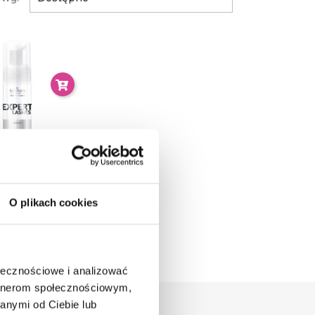
ONA EXPERT
ES Pianka Do
Twarzy 150 Ml
O plikach cookies
19,14 zł
 zł
ołecznościowe i analizować
artnerom społecznościowym,
anymi od Ciebie lub