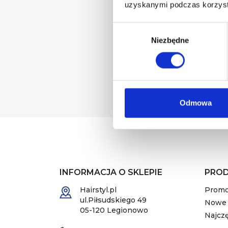
uzyskanymi podczas korzysta
Wybór
zgody
Niezbędne
Możesz zrezygnować w k
email wyrażasz zgodę
Odmowa
INFORMACJA O SKLEPIE
PRO
Hairstyl.pl
Promo
ul.Piłsudskiego 49
Nowe 
05-120 Legionowo
Najcz