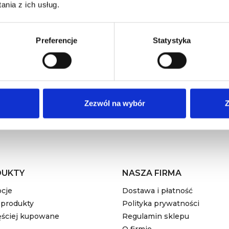
Newsletter
nia z ich usług.
Otrzymuj informację o nowościach i wyprzedażach
Preferencje
Statystyka
ażdej chwili. W tym celu należy odnaleźć szczegóły w naszej informacji 
 na otrzymywanie drogą mailową informacji handlowych od administrato
prywatności
Zezwól na wybór
Z
DUKTY
NASZA FIRMA
cje
Dostawa i płatność
produkty
Polityka prywatności
ęściej kupowane
Regulamin sklepu