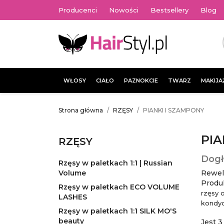
Producenci
Nowości
Bestsellery
Blog
WŁOSY
CIAŁO
PAZNOKCIE
TWARZ
MAKIJA
Strona główna
RZĘSY
PIANKI I SZAMPONY
PIA
RZĘSY
Dogł
Rzęsy w paletkach 1:1 | Russian
Volume
Rewel
Produ
Rzęsy w paletkach ECO VOLUME
rzęsy 
LASHES
kondycj
Rzęsy w paletkach 1:1 SILK MO'S
beauty
Jest 3