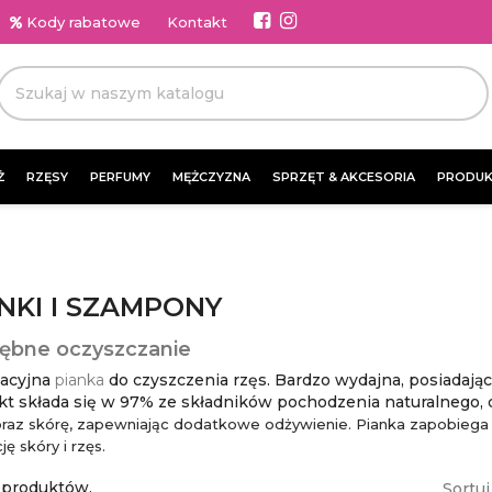
Kody rabatowe
Kontakt
Ż
RZĘSY
PERFUMY
MĘŻCZYZNA
SPRZĘT & AKCESORIA
PRODUK
NKI I SZAMPONY
ębne oczyszczanie
acyjna
pianka
do czyszczenia rzęs. Bardzo wydajna, posiadają
kt składa się w 97% ze składników pochodzenia naturalnego, 
oraz skórę, zapewniając dodatkowe odżywienie. Pianka zapobiega p
ę skóry i rzęs.
 produktów.
Sortuj