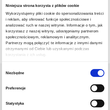
Niniejsza strona korzysta z plików cookie
Wykorzystujemy pliki cookie do spersonalizowania treści
i reklam, aby oferować funkcje społecznościowe i
analizować ruch w naszej witrynie. Informacje o tym, jak
MULTIVITAMIN COMPLEX Hipertin 10 X 10 Ml
korzystasz z naszej witryny, udostępniamy partnerom
189,99 zł
społecznościowym, reklamowym i analitycznym.
Partnerzy mogą połączyć te informacje z innymi danymi
otrzymanymi od Ciebie lub uzyskanymi podczas

Powrót do góry
korzystania z ich usług.
Wybór
Niezbędne
zgody
Newsletter
Preferencje
Otrzymuj informację o nowościach i wyprzedażach
Statystyka