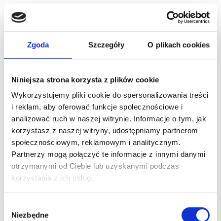
Linecure HAIR MASK DEEP REPAIR Maska Naprawcza
Hipertin,250ml
74,99 zł
Zgoda
Szczegóły
O plikach cookies
Niniejsza strona korzysta z plików cookie
Wykorzystujemy pliki cookie do spersonalizowania treści
i reklam, aby oferować funkcje społecznościowe i
analizować ruch w naszej witrynie. Informacje o tym, jak
korzystasz z naszej witryny, udostępniamy partnerom
społecznościowym, reklamowym i analitycznym.
Partnerzy mogą połączyć te informacje z innymi danymi
otrzymanymi od Ciebie lub uzyskanymi podczas
korzystania z ich usług.
Wybór
Alfaparf Semi Di Lino Reconstruction Reparative Low
Shampoo...
Niezbędne
zgody