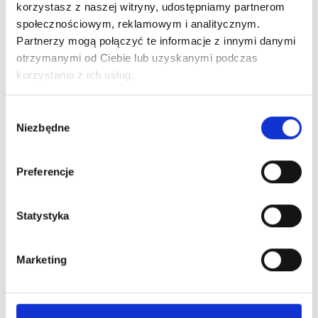
korzystasz z naszej witryny, udostępniamy partnerom
społecznościowym, reklamowym i analitycznym.
Partnerzy mogą połączyć te informacje z innymi danymi
otrzymanymi od Ciebie lub uzyskanymi podczas
korzystania z ich usług.
Wybór
PRO CURE Tricholine Mio-Inozytol 40/1 + Synergy
Niezbędne
zgody
Suplement Diety 60...
89,00 zł
Preferencje
Nowy
Statystyka
Obecnie brak na stanie
Marketing