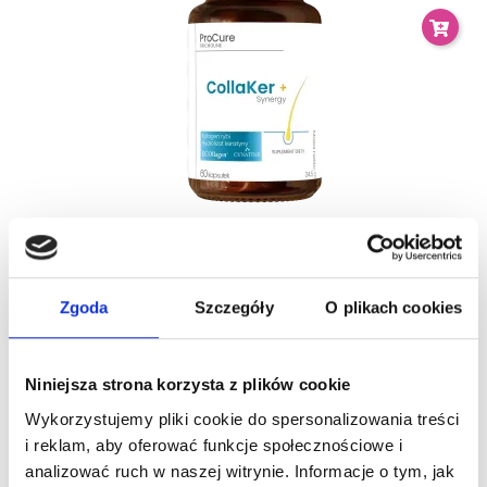
Pro Cure Tricholine Colaker + Cu Synergy Kolagen Rybi
Hydrolizat...
99,00 zł
Zgoda
Szczegóły
O plikach cookies
Niniejsza strona korzysta z plików cookie
Nowy
Wykorzystujemy pliki cookie do spersonalizowania treści
Obecnie brak na stanie
i reklam, aby oferować funkcje społecznościowe i
analizować ruch w naszej witrynie. Informacje o tym, jak