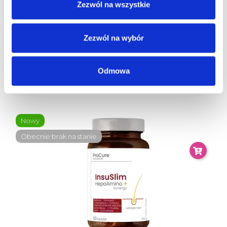
Zezwól na wszystkie
Zezwól na wybór
PRO CURE Tricholine Palma Sabałowa MEN + Synergy
Suplement Diety 60...
Odmowa
79,00 zł
Nowy
Obecnie brak na stanie