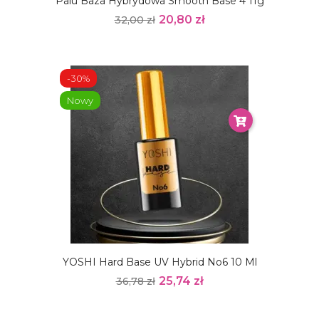
Palu Baza Hybrydowa Smooth Base 4 11g
20,80 zł
32,00 zł
-30%
Nowy
YOSHI Hard Base UV Hybrid No6 10 Ml
25,74 zł
36,78 zł