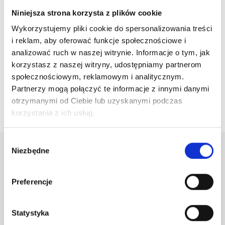
Niniejsza strona korzysta z plików cookie
Wykorzystujemy pliki cookie do spersonalizowania treści
i reklam, aby oferować funkcje społecznościowe i
JOANNA PROFESSIONAL Utleniacz Do Włosów W
analizować ruch w naszej witrynie. Informacje o tym, jak
Kremie 9% 1000g
korzystasz z naszej witryny, udostępniamy partnerom
18,00 zł
społecznościowym, reklamowym i analitycznym.
Partnerzy mogą połączyć te informacje z innymi danymi
otrzymanymi od Ciebie lub uzyskanymi podczas

Powrót do góry
korzystania z ich usług.
Wybór
Niezbędne
zgody
Newsletter
Preferencje
Otrzymuj informację o nowościach i wyprzedażach
Statystyka