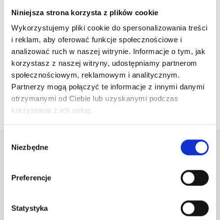
Niniejsza strona korzysta z plików cookie
Wykorzystujemy pliki cookie do spersonalizowania treści
i reklam, aby oferować funkcje społecznościowe i
NEO NAIL Długotrwała Pomadka Do Ust W Płynie: 02
analizować ruch w naszej witrynie. Informacje o tym, jak
ENDURING CHIC
korzystasz z naszej witryny, udostępniamy partnerom
44,90 zł
społecznościowym, reklamowym i analitycznym.
Partnerzy mogą połączyć te informacje z innymi danymi
otrzymanymi od Ciebie lub uzyskanymi podczas

Powrót do góry
korzystania z ich usług.
Wybór
Niezbędne
zgody
Newsletter
Preferencje
Otrzymuj informację o nowościach i wyprzedażach
Statystyka