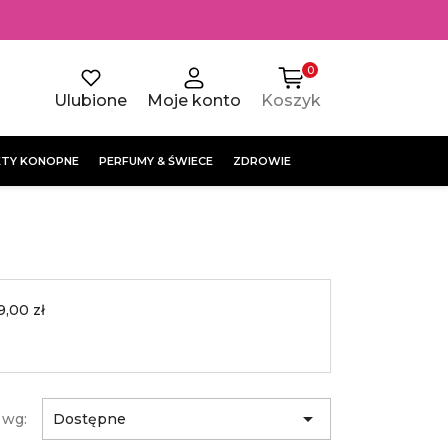
0
Ulubione
Moje konto
Koszyk
TY KONOPNE
PERFUMY & ŚWIECE
ZDROWIE
9,00 zł

 wg:
Dostępne