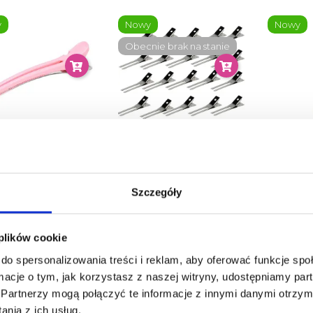
y
Nowy
Nowy
Obecnie brak na stanie
ir Hair Clip Klips
Comair Srebrne Krótkie
Comai
wy Do Włosów 9.5
Klipsy Dwuczęściowe
Nakła
Cm
Do Wałków Do Włosów
Odży
Szczegóły
20...
9,50 zł
19,00 zł
 plików cookie
do spersonalizowania treści i reklam, aby oferować funkcje sp
ormacje o tym, jak korzystasz z naszej witryny, udostępniamy p
Partnerzy mogą połączyć te informacje z innymi danymi otrzym
Newsletter
nia z ich usług.