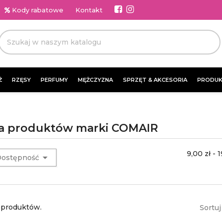
Kody rabatowe
Kontakt
Ż
RZĘSY
PERFUMY
MĘŻCZYZNA
SPRZĘT & AKCESORIA
PRODUK
ta produktów marki COMAIR
9,00 zł - 1

ostępność
 produktów.
Sortuj