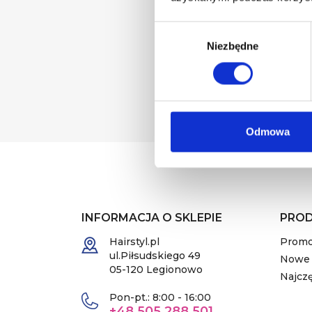
Wybór
zgody
Niezbędne
Możesz zrezygnować w k
email wyrażasz zgodę
Odmowa
INFORMACJA O SKLEPIE
PRO
Hairstyl.pl
Promo
ul.Piłsudskiego 49
Nowe 
05-120 Legionowo
Najcz
Pon-pt.: 8:00 - 16:00
+48 505 288 501