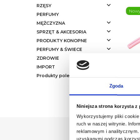

RZĘSY
Now
PERFUMY

MĘŻCZYZNA

SPRZĘT & AKCESORIA

PRODUKTY KONOPNE

PERFUMY & ŚWIECE

ZDROWIE
IMPORT
Coma
Produkty polecane
Różo
Zgoda
Niniejsza strona korzysta z
Wykorzystujemy pliki cookie 
ruch w naszej witrynie. Inf
reklamowym i analitycznym. 
uzyskanymi podczas korzysta