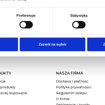
Otrzymuj informację o nowościach i wyprzedażach
Preferencje
Statystyka
ażdej chwili. W tym celu należy odnaleźć szczegóły w naszej informacji 
 na otrzymywanie drogą mailową informacji handlowych od administrato
prywatności
Zezwól na wybór
Z
DUKTY
NASZA FIRMA
cje
Dostawa i płatność
produkty
Polityka prywatności
ęściej kupowane
Regulamin sklepu
O firmie
Reklamacje i zwroty