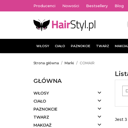
Producenci
Nowości
Bestsellery
Blog
WŁOSY
CIAŁO
PAZNOKCIE
TWARZ
MAKIJA
Strona główna
Marki
COMAIR
Lis
GŁÓWNA
D

WŁOSY

CIAŁO

PAZNOKCIE

TWARZ
Jest 3

MAKIJAŻ