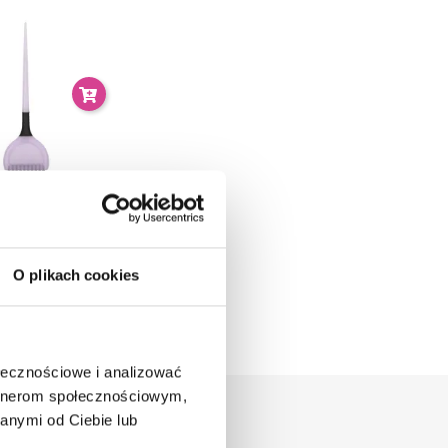
r Pędzelek Do
dania Maski /
wki Lila 6cm
O plikach cookies
9,00 zł
ołecznościowe i analizować
artnerom społecznościowym,
anymi od Ciebie lub