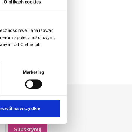
O plikach cookies
ołecznościowe i analizować
artnerom społecznościowym,
RE Tricholine
anymi od Ciebie lub
M + Synergy
ment Diety 90
Kapsułek
39,00 zł
Marketing
ezwól na wszystkie