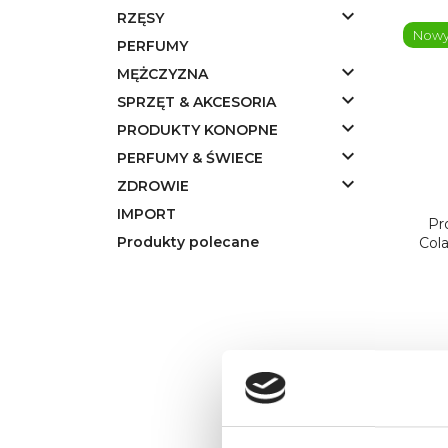

RZĘSY
Now
PERFUMY

MĘŻCZYZNA

SPRZĘT & AKCESORIA

PRODUKTY KONOPNE

PERFUMY & ŚWIECE

ZDROWIE
IMPORT
Pr
Produkty polecane
Col
Now
Obecn