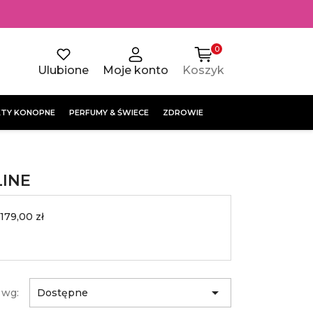
0
Ulubione
Moje konto
Koszyk
TY KONOPNE
PERFUMY & ŚWIECE
ZDROWIE
LINE
 179,00 zł

 wg:
Dostępne