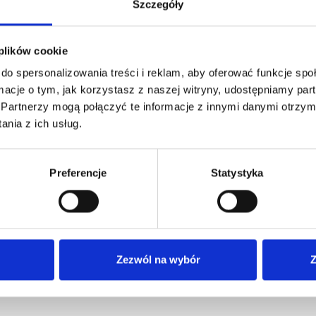
Szczegóły
 plików cookie
do spersonalizowania treści i reklam, aby oferować funkcje sp
ormacje o tym, jak korzystasz z naszej witryny, udostępniamy p
 CURE Tricholine
PRO CURE Tricholine
PRO CU
Partnerzy mogą połączyć te informacje z innymi danymi otrzym
arnoCynk + Cu
FeRRUM MAX+ Synergy
FeRRU
nergy Suplement
Suplement Diety 90
Suple
nia z ich usług.
ety 90 Kapsułek
Kapsułek
109,00 zł
179,00 zł
1
Preferencje
Statystyka
Newsletter
Zezwól na wybór
Z
Otrzymuj informację o nowościach i wyprzedażach