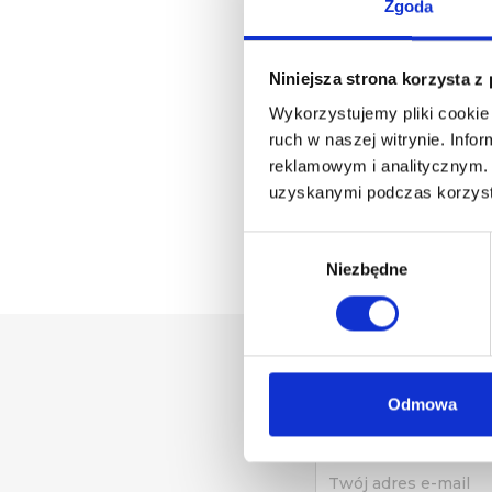
Zgoda
Niniejsza strona korzysta z
Wykorzystujemy pliki cookie 
ruch w naszej witrynie. Inf
PRO
reklamowym i analitycznym. 
C
Sy
uzyskanymi podczas korzysta
Di
Wybór
zgody
Niezbędne
Odmowa