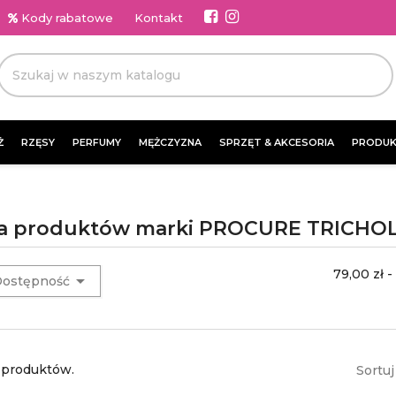
Kody rabatowe
Kontakt
Ż
RZĘSY
PERFUMY
MĘŻCZYZNA
SPRZĘT & AKCESORIA
PRODUK
ta produktów marki PROCURE TRICHO
79,00 zł -

ostępność
 produktów.
Sortuj