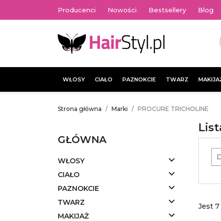
Producenci
Nowości
Bestsellery
Blog
WŁOSY
CIAŁO
PAZNOKCIE
TWARZ
MAKIJA
Strona główna
Marki
PROCURE TRICHOLINE
Lis
GŁÓWNA
D

WŁOSY

CIAŁO

PAZNOKCIE

TWARZ
Jest 7

MAKIJAŻ