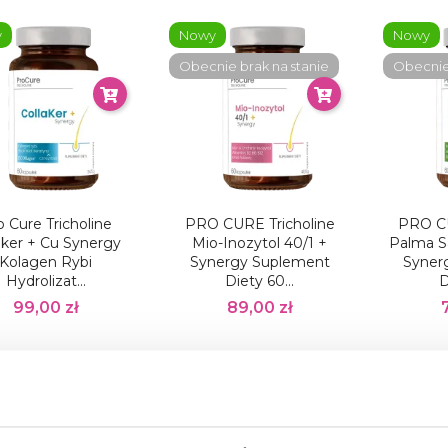
y
Nowy
Nowy
Obecnie brak na stanie
Obecnie 
o Cure Tricholine
PRO CURE Tricholine
PRO CU
aker + Cu Synergy
Mio-Inozytol 40/1 +
Palma 
Kolagen Rybi
Synergy Suplement
Syner
Hydrolizat...
Diety 60...
D
99,00 zł
89,00 zł
y
Nowy
Nowy
ie brak na stanie
Obecnie brak na stanie
Obecnie 