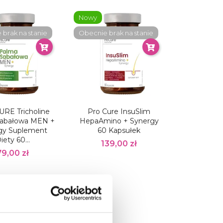
Nowy
brak na stanie
Obecnie brak na stanie
RE Tricholine
Pro Cure InsuSlim
Sabałowa MEN +
HepaAmino + Synergy
gy Suplement
60 Kapsułek
iety 60...
139,00 zł
79,00 zł
brak na stanie