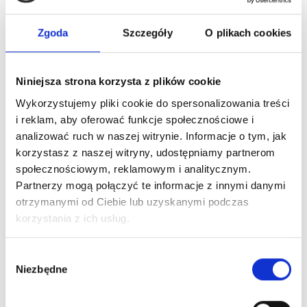
Zgoda
Szczegóły
O plikach cookies
Nowy
Niniejsza strona korzysta z plików cookie
Wykorzystujemy pliki cookie do spersonalizowania treści
i reklam, aby oferować funkcje społecznościowe i
analizować ruch w naszej witrynie. Informacje o tym, jak
korzystasz z naszej witryny, udostępniamy partnerom
społecznościowym, reklamowym i analitycznym.
Partnerzy mogą połączyć te informacje z innymi danymi
otrzymanymi od Ciebie lub uzyskanymi podczas
korzystania z ich usług.
Kaypro Volume Szampon Nadający Objętość Włosom
1000 Ml
48,00 zł
Wybór
Niezbędne
zgody