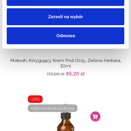
Zezwól na wybór
Odmowa
Mokosh, Korygujący Krem Pod Oczy, Zielona Herbata,
30ml
95,20 zł
119,00 zł
-20%
Obecnie brak na stanie