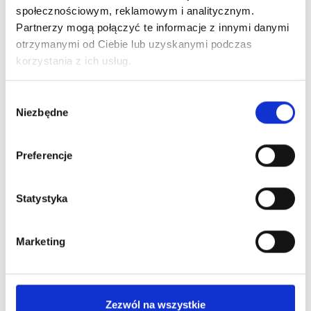
społecznościowym, reklamowym i analitycznym.
-20%
Partnerzy mogą połączyć te informacje z innymi danymi
Obecnie brak na stanie
otrzymanymi od Ciebie lub uzyskanymi podczas
korzystania z ich usług.
Wybór
Niezbędne
zgody
Preferencje
Mokosh, Balsam Do Ciała, Żurawina, 180ml
Statystyka
55,20 zł
69,00 zł
Marketing
-20%
Obecnie brak na stanie
Zezwól na wszystkie