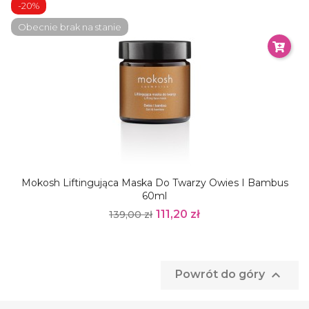
-20%
Obecnie brak na stanie
Mokosh Liftingująca Maska Do Twarzy Owies I Bambus
60ml
111,20 zł
139,00 zł

Powrót do góry