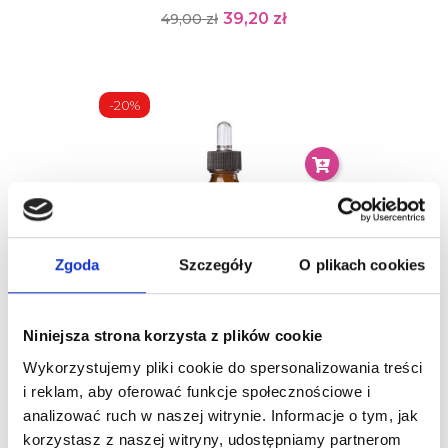
39,20 zł
49,00 zł
-20%
Zgoda
Szczegóły
O plikach cookies
Niniejsza strona korzysta z plików cookie
Mokosh, Olej Arganowy, 100ml
Wykorzystujemy pliki cookie do spersonalizowania treści
63,20 zł
79,00 zł
i reklam, aby oferować funkcje społecznościowe i
analizować ruch w naszej witrynie. Informacje o tym, jak
korzystasz z naszej witryny, udostępniamy partnerom