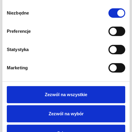
Wybór
Niezbędne
zgody
Preferencje
Statystyka
Be Color Be Hair Spray Z Keratyną Do Włosów
Farbowanych 150 Ml
Marketing
33,00 zł
Zezwól na wszystkie
Nowy
Obecnie brak na stanie
Zezwól na wybór