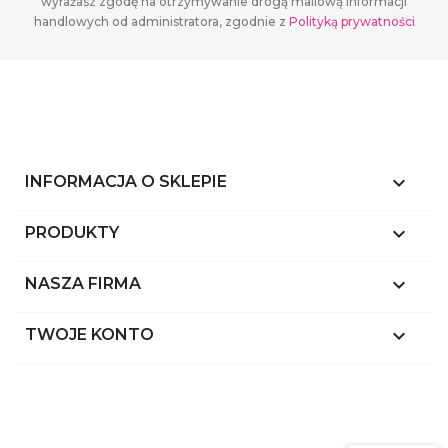
wyrażasz zgodę na otrzymywanie drogą mailową informacji
handlowych od administratora, zgodnie z
Polityką prywatności
keyboard_arrow_down
INFORMACJA O SKLEPIE

PRODUKTY

NASZA FIRMA

TWOJE KONTO