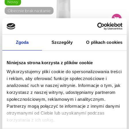
Nowy
Obecnie brak na stanie
Zgoda
Szczegóły
O plikach cookies
Niniejsza strona korzysta z plików cookie
Wykorzystujemy pliki cookie do spersonalizowania treści
Be Color Be Hair Fluid Przeciwko Rozdwajającym Się
i reklam, aby oferować funkcje społecznościowe i
Końcówkom Do...
analizować ruch w naszej witrynie. Informacje o tym, jak
54,00 zł
korzystasz z naszej witryny, udostępniamy partnerom
społecznościowym, reklamowym i analitycznym.
Partnerzy mogą połączyć te informacje z innymi danymi
otrzymanymi od Ciebie lub uzyskanymi podczas
Nowy
korzystania z ich usług.