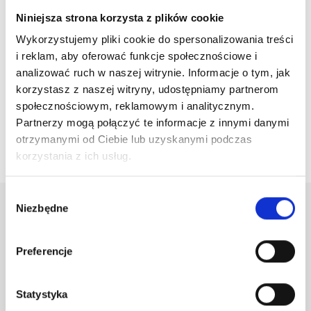
Niniejsza strona korzysta z plików cookie
Wykorzystujemy pliki cookie do spersonalizowania treści
i reklam, aby oferować funkcje społecznościowe i
True Keratin Moroccan Miracle Ultra Hydrating Conditioner
analizować ruch w naszej witrynie. Informacje o tym, jak
- Odżywka...
korzystasz z naszej witryny, udostępniamy partnerom
98,00 zł
społecznościowym, reklamowym i analitycznym.
Partnerzy mogą połączyć te informacje z innymi danymi
otrzymanymi od Ciebie lub uzyskanymi podczas

Powrót do góry
korzystania z ich usług.
Wybór
Niezbędne
zgody
Newsletter
Preferencje
Otrzymuj informację o nowościach i wyprzedażach
Statystyka