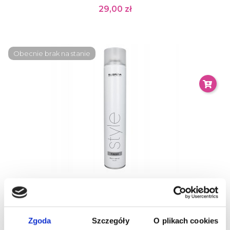
29,00 zł
Obecnie brak na stanie
Subrina Style Finish Hair Spray Flexible Lakier Do Włosów
750ml
45,00 zł
Zgoda
Szczegóły
O plikach cookies