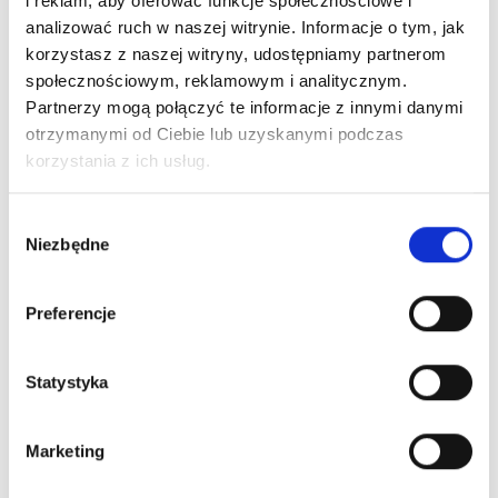
i reklam, aby oferować funkcje społecznościowe i
KATIVA Post 3 Zestaw Po Keratynowym Prostowaniu
analizować ruch w naszej witrynie. Informacje o tym, jak
49,00 zł
korzystasz z naszej witryny, udostępniamy partnerom
społecznościowym, reklamowym i analitycznym.
Partnerzy mogą połączyć te informacje z innymi danymi
otrzymanymi od Ciebie lub uzyskanymi podczas
Obecnie brak na stanie
korzystania z ich usług.
Wybór
Niezbędne
zgody
Preferencje
Statystyka
KATIVA KERATYNOWE PROSTOWANIE WŁOSÓW
ZESTAW
Marketing
139,00 zł