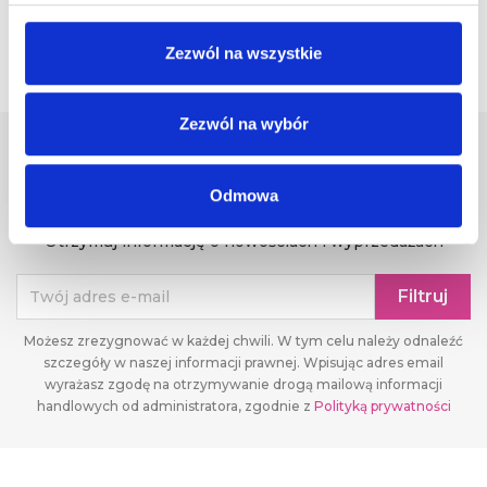
Zezwól na wszystkie

Powrót do góry
Zezwól na wybór
Newsletter
Odmowa
Otrzymuj informację o nowościach i wyprzedażach
Możesz zrezygnować w każdej chwili. W tym celu należy odnaleźć
szczegóły w naszej informacji prawnej. Wpisując adres email
wyrażasz zgodę na otrzymywanie drogą mailową informacji
handlowych od administratora, zgodnie z
Polityką prywatności