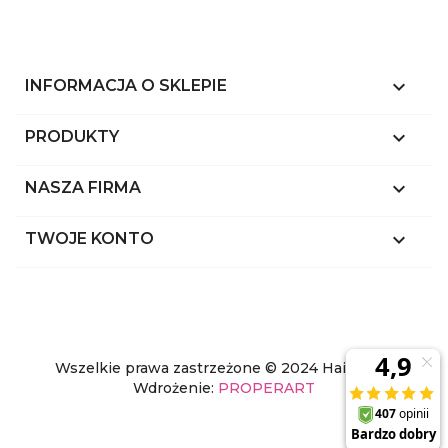
keyboard_arrow_down
INFORMACJA O SKLEPIE

PRODUKTY

NASZA FIRMA

TWOJE KONTO
Wszelkie prawa zastrzeżone © 2024 Hairstyl.pl
Wdrożenie:
PROPERART