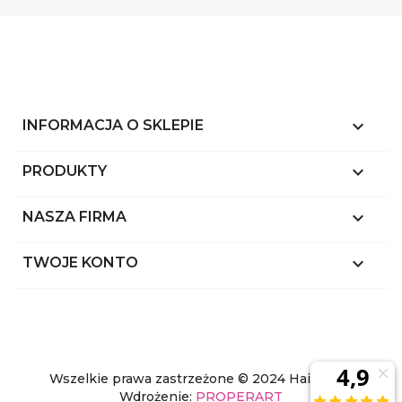
keyboard_arrow_down
INFORMACJA O SKLEPIE

PRODUKTY

NASZA FIRMA

TWOJE KONTO
Wszelkie prawa zastrzeżone © 2024 Hairstyl.pl
Wdrożenie:
PROPERART