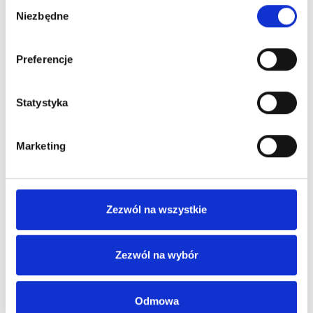
Wybór
Niezbędne
zgody
Skinarte Ageless Redermalizujący Krem Modelujący -
Redermalizing...
Preferencje
349,00 zł
Statystyka
Obecnie brak na stanie
Marketing
Zezwól na wszystkie
Zezwól na wybór
Odmowa
Sylveco Krem Brzozowy Z Betuliną Do Skóry