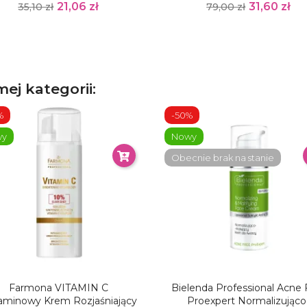
21,06 zł
31,60 zł
35,10 zł
79,00 zł
ej kategorii:
%
-50%
wy
Nowy
Obecnie brak na stanie
Farmona VITAMIN C
Bielenda Professional Acne 
aminowy Krem Rozjaśniający
Proexpert Normalizująco