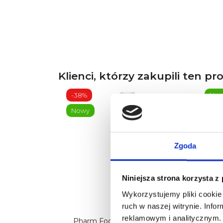
Klienci, którzy zakupili ten pr
-38%
No
Nowy
Zgoda
Niniejsza strona korzysta z
Wykorzystujemy pliki cookie 
ruch w naszej witrynie. Inf
reklamowym i analitycznym. 
Pharm Foot Osmo Tonic - Płyn