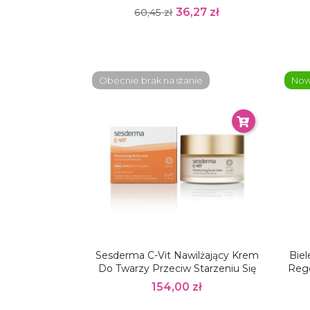
36,27 zł
60,45 zł
Obecnie brak na stanie
No
Sesderma C-Vit Nawilżający Krem
Biel
Do Twarzy Przeciw Starzeniu Się
Rege
154,00 zł