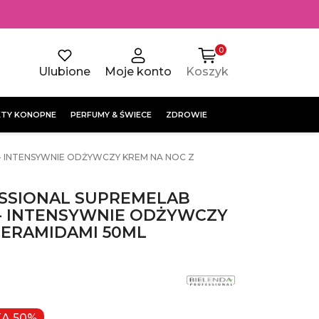
0
Ulubione
Moje konto
Koszyk
TY KONOPNE
PERFUMY & ŚWIECE
ZDROWIE
- INTENSYWNIE ODŻYWCZY KREM NA NOC Z
SSIONAL SUPREMELAB
- INTENSYWNIE ODŻYWCZY
CERAMIDAMI 50ML
KA 50%