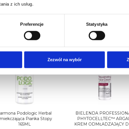
nia z ich usług.
BARRIER LIPOSOMOWA
Lifting Face Mask Diamen
ESENCJA TONIZUJĄCO...
Maseczka...
38,00 zł
29,50 zł
59,00 zł
Preferencje
Statystyka
%
-60%
Zezwól na wybór
Z
armona Podologic Herbal
BIELENDA PROFESSION
miekczająca Pianka Stopy
PHYTOCELLTEC™ ARGA
165ML
KREM ODMŁADZAJĄCY DO