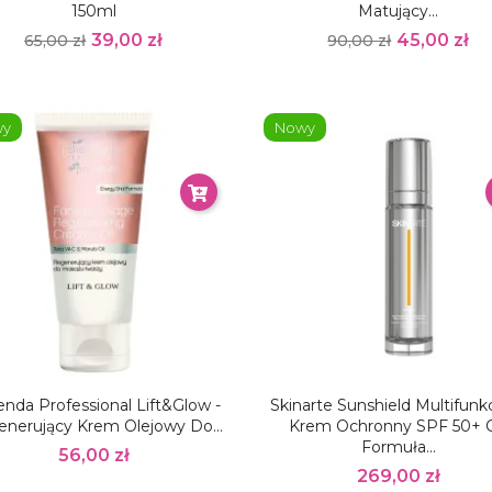
150ml
Matujący...
39,00 zł
45,00 zł
65,00 zł
90,00 zł
wy
Nowy
enda Professional Lift&Glow -
Skinarte Sunshield Multifunk
nerujący Krem Olejowy Do...
Krem Ochronny SPF 50+ 
Formuła...
56,00 zł
269,00 zł