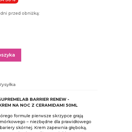
dni przed obniżką:
oszyka
ysyłka
SUPREMELAB BARRIER RENEW -
REM NA NOC Z CERAMIDAMI 50ML
órego formule pierwsze skrzypce grają
omórkowego – niezbędne dla prawidłowego
ariery skórnej. Krem zapewnia głęboką,