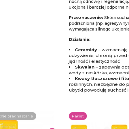
nocną odnowę i regenerację. 
ukojona i bardziej odporna 
Przeznaczenie:
Skóra sucha,
podrażniona (np. agresywnym
wymagająca silnego ukojenia i
Działanie:
Ceramidy
– wzmacniają 
odżywienie, chronią przed
jędrność i elastyczność
Skwalan
– zapewnia opt
wody z naskórka, wzmacnia
Kwasy tłuszczowe i fit
roślinnych, niezbędne do p
ubytki powodują suchość i
ie brak na stanie
Pakiet