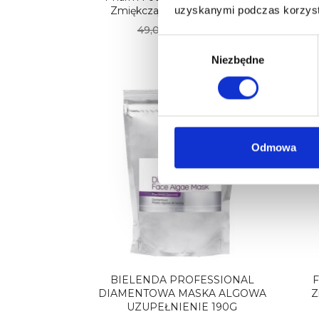
uzyskanymi podczas korzysta
Zmiękczający Do Stóp 150ml
30,38 zł
49,00 zł
Wybór
zgody
Niezbędne
-40
Odmowa
BIELENDA PROFESSIONAL
F
DIAMENTOWA MASKA ALGOWA
Z
UZUPEŁNIENIE 190G