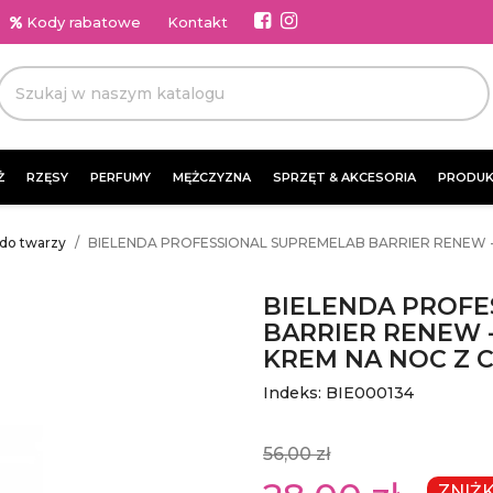
Kody rabatowe
Kontakt
Ż
RZĘSY
PERFUMY
MĘŻCZYZNA
SPRZĘT & AKCESORIA
PRODUK
do twarzy
BIELENDA PROFESSIONAL SUPREMELAB BARRIER RENEW 
BIELENDA PROFE
BARRIER RENEW 
KREM NA NOC Z 
Indeks: BIE000134
56,00 zł
ZNIŻ