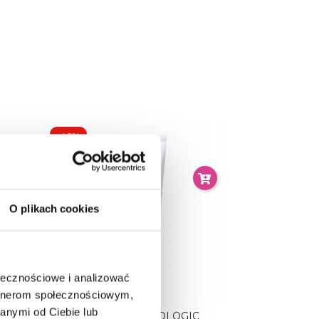
-40%
O plikach cookies
ołecznościowe i analizować
artnerom społecznościowym,
anymi od Ciebie lub
mond
FARMONA PODOLOGIC