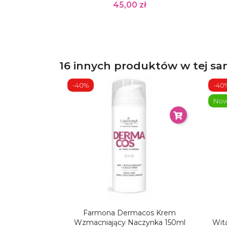
45,00 zł
16 innych produktów w tej sam
-40%
-40
No
Farmona Dermacos Krem
Wzmacniający Naczynka 150ml
Wit