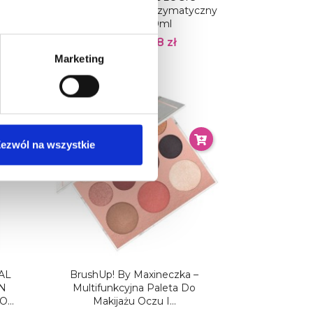
towa
MEDICAL Peeling Enzymatyczny
Do Stóp 200ml
21,78 zł
36,30 zł
Marketing
Nowy
ezwól na wszystkie
AL
BrushUp! By Maxineczka –
N
Multifunkcyjna Paleta Do
...
Makijażu Oczu I...