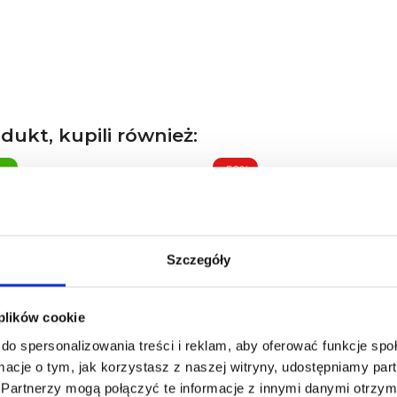
odukt, kupili również:
wy
-50%
Szczegóły
 plików cookie
do spersonalizowania treści i reklam, aby oferować funkcje sp
ormacje o tym, jak korzystasz z naszej witryny, udostępniamy p
Partnerzy mogą połączyć te informacje z innymi danymi otrzym
BIELENDA SUPREMELAB
Bielenda Professional Dia