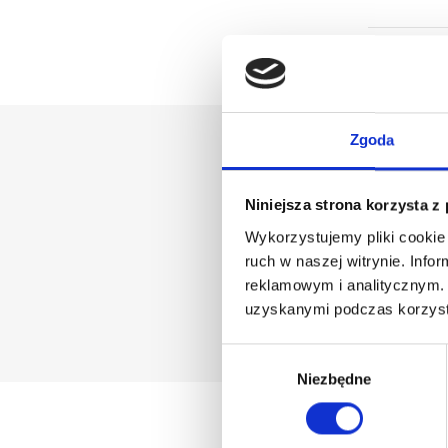
Zgoda
Niniejsza strona korzysta z
Wykorzystujemy pliki cookie 
ruch w naszej witrynie. Inf
reklamowym i analitycznym. 
Możesz zrezygnować w k
uzyskanymi podczas korzysta
email wyrażasz zgodę
Wybór
zgody
Niezbędne