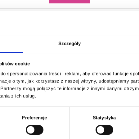
Nie masz konta? Załóż je tutaj
Szczegóły
Newsletter
 plików cookie
Otrzymuj informację o nowościach i wyprzedażach
do spersonalizowania treści i reklam, aby oferować funkcje sp
ormacje o tym, jak korzystasz z naszej witryny, udostępniamy p
Partnerzy mogą połączyć te informacje z innymi danymi otrzym
ażdej chwili. W tym celu należy odnaleźć szczegóły w naszej informacji 
nia z ich usług.
 na otrzymywanie drogą mailową informacji handlowych od administrato
prywatności
Preferencje
Statystyka