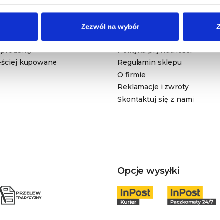
DUKTY
NASZA FIRMA
Zezwól na wybór
Z
cje
Dostawa i płatność
produkty
Polityka prywatności
ęściej kupowane
Regulamin sklepu
O firmie
Reklamacje i zwroty
Skontaktuj się z nami
Opcje wysyłki