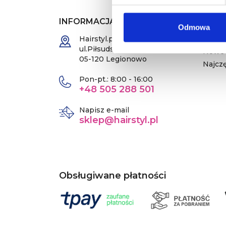
INFORMACJA O SKLEPIE
PRO
Odmowa
Hairstyl.pl
Promo
ul.Piłsudskiego 49
Nowe 
05-120 Legionowo
Najcz
Pon-pt.: 8:00 - 16:00
+48 505 288 501
Napisz e-mail
sklep@hairstyl.pl
Obsługiwane płatności