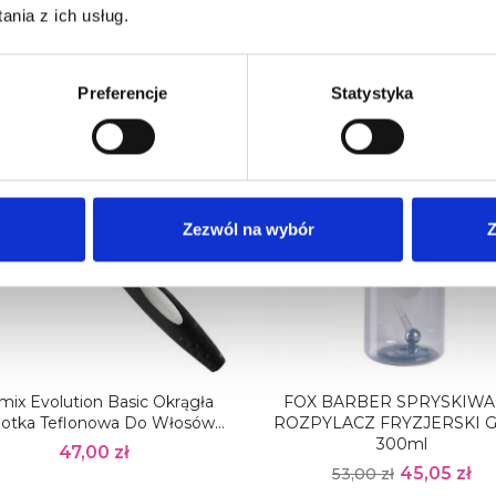
nia z ich usług.
odukt, kupili również:
Preferencje
Statystyka
nie brak na stanie
-15%
Zezwól na wybór
Z
mix Evolution Basic Okrągła
FOX BARBER SPRYSKIWA
otka Teflonowa Do Włosów...
ROZPYLACZ FRYZJERSKI 
300ml
47,00 zł
45,05 zł
53,00 zł