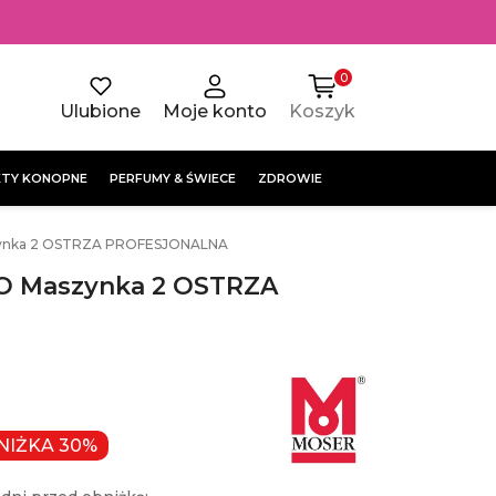
0
Ulubione
Moje konto
Koszyk
TY KONOPNE
PERFUMY & ŚWIECE
ZDROWIE
ynka 2 OSTRZA PROFESJONALNA
O Maszynka 2 OSTRZA
NIŻKA 30%