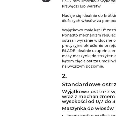
0,5–2 mm umożliwia wykonan
krawędzi lub warstw.
Nadaje się idealnie do krótk
dłuższych włosów za pomocą
Wyjątkowo mały kąt 11° zesta
Ponadto mechanizm regulacj
ostrza i wyraźnie widoczne o
precyzyjne określenie prze
BLADE idealnie uzupełnia e
masy maszynki do strzyżeni
kątem cięcia ostrza umożliw
najwyższym poziomie.
2.
Standardowe ostrz
Wyjątkowe ostrze z wys
wraz z mechanizmem sz
wysokości od 0,7 do 
Maszynka do włosów M
bezszczotkowy silnik p