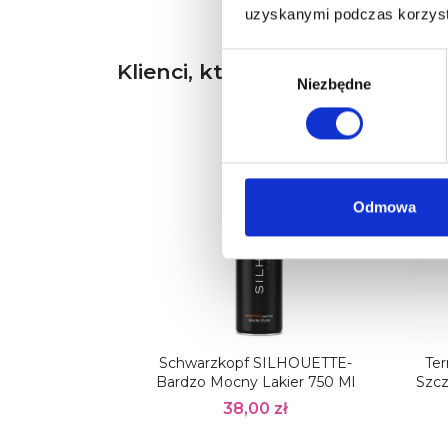
uzyskanymi podczas korzysta
Wybór
Klienci, którzy zakupili ten pr
zgody
Niezbędne
Obec
Odmowa
Schwarzkopf SILHOUETTE-
Ter
Bardzo Mocny Lakier 750 Ml
Szcz
38,00 zł