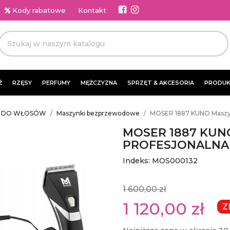
Kody rabatowe
Kontakt
Ż
RZĘSY
PERFUMY
MĘŻCZYZNA
SPRZĘT & AKCESORIA
PRODUK
I DO WŁOSÓW
Maszynki bezprzewodowe
MOSER 1887 KUNO Masz
MOSER 1887 KUN
PROFESJONALNA
Indeks: MOS000132
1 600,00 zł
1 120,00 zł
Z