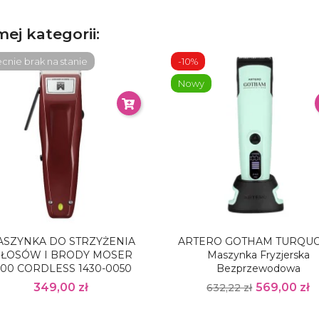
ej kategorii:
nie brak na stanie
-10%
Nowy
SZYNKA DO STRZYŻENIA
ARTERO GOTHAM TURQUO
ŁOSÓW I BRODY MOSER
Maszynka Fryzjerska
400 CORDLESS 1430-0050
Bezprzewodowa
349,00 zł
569,00 zł
632,22 zł