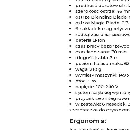
prędkość obrotów silnik
szerokość ostrza: 46 
ostrze Blending Blade:
ostrze Magic Blade: 0,
6 nakładek magnetycznyc
rodzaj zasilania: sieci
bateria Li-Ion
czas pracy bezprzewodo
czas ładowania: 70 min.
długość kabla: 3 m
poziom hałasu maks. 6
waga: 210 g
wymiary maszynki: 149 
moc: 9 W
napięcie: 100-240 V
system szybkiej wymian
przycisk ze zintegrowa
w zestawie: 6 nasadek, 2 
szczoteczka do czyszczen
Ergonomia:
Aby umożliwić wykonanie prz