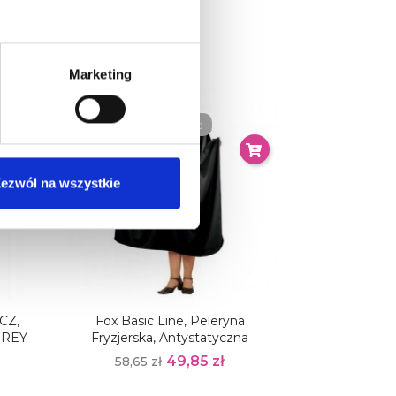
Marketing
-15%
Obecnie brak na stanie
ezwól na wszystkie
CZ,
Fox Basic Line, Peleryna
GREY
Fryzjerska, Antystatyczna
49,85 zł
58,65 zł