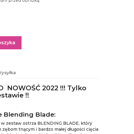
dni przed obniżką:
oszyka
ysyłka
 NOWOŚĆ 2022 !!! Tylko
stawie !!
e Blending Blade:
e w zestaw ostrza BLENDING BLADE, który
m zębom tnącym i bardzo małej długości cięcia