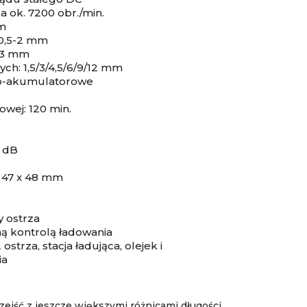
a ok. 7200 obr./min.
mm
 0,5-2 mm
7-3 mm
h: 1,5/3/4,5/6/9/12 mm
owo-akumulatorowe
wej: 120 min.
3 dB
x 47 x 48 mm
y ostrza
ną kontrolą ładowania
ostrza, stacja ładująca, olejek i
ia
ejść z jeszcze większymi różnicami długości,