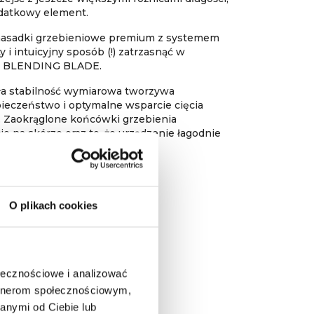
datkowy element.
asadki grzebieniowe premium z systemem
 i intuicyjny sposób (!) zatrzasnąć w
za BLENDING BLADE.
ła stabilność wymiarowa tworzywa
ieczeństwo i optymalne wsparcie cięcia
. Zaokrąglone końcówki grzebienia
e na skórze oraz to, że urządzenie łagodnie
ami.
O plikach cookies
ołecznościowe i analizować
artnerom społecznościowym,
anymi od Ciebie lub