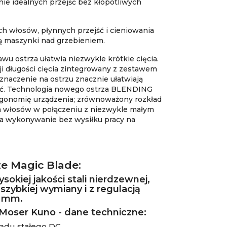
ie idealnych przejść bez kłopotliwych
ich włosów, płynnych przejść i cieniowania
 maszynki nad grzebieniem.
wu ostrza ułatwia niezwykle krótkie cięcia.
i długości cięcia zintegrowany z zestawem
znaczenie na ostrzu znacznie ułatwiają
jść. Technologia nowego ostrza BLENDING
rgonomię urządzenia; zrównoważony rozkład
a włosów w połączeniu z niezwykle małym
ia wykonywanie bez wysiłku pracy na
e Magic Blade:
okiej jakości stali nierdzewnej,
ybkiej wymiany i z regulacją
3 mm.
oser Kuno - dane techniczne:
rądu stałego DC