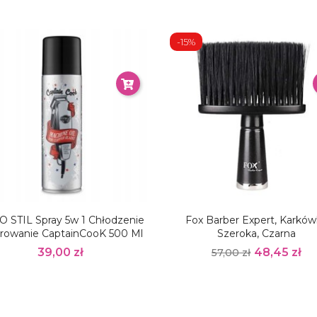
-15%
 STIL Spray 5w 1 Chłodzenie
Fox Barber Expert, Karkó
rowanie CaptainCooK 500 Ml
Szeroka, Czarna
39,00 zł
48,45 zł
57,00 zł