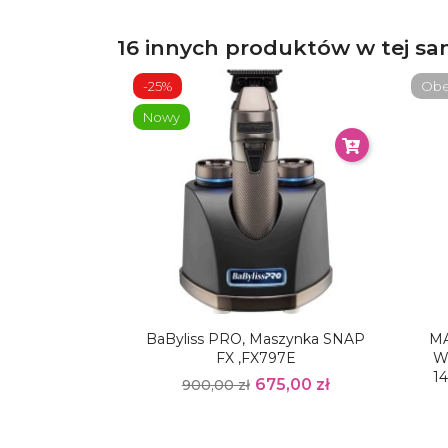
16 innych produktów w tej sam
-25%
Obec
Nowy
BaByliss PRO, Maszynka SNAP
MA
FX ,FX797E
W
1
675,00 zł
900,00 zł