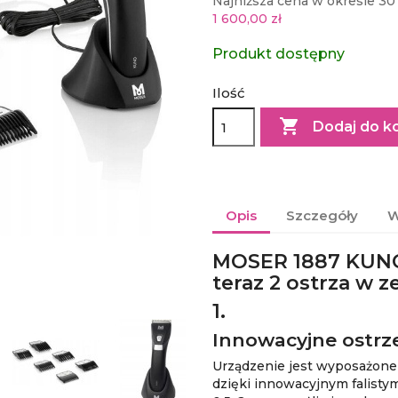
Najniższa cena w okresie 30 
1 600,00 zł
Produkt dostępny
Ilość

Dodaj do k
Opis
Szczegóły
W
MOSER 1887 KUNO
teraz 2 ostrza w ze
1.
Innowacyjne ostrz
Urządzenie jest wyposażon
dzięki innowacyjnym falisty