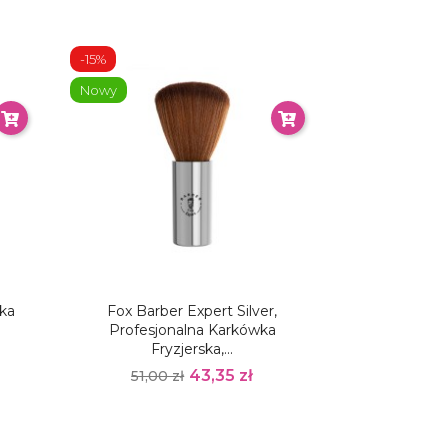
-15%
Nowy
wka
Fox Barber Expert Silver,
Profesjonalna Karkówka
Fryzjerska,...
43,35 zł
51,00 zł