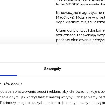
firma MOSER opracowała do
Innowacyjne magnetyczne n
MagClick®. Można je w prosty
odpowiednim miejscu ostr
Ultramocny chwyt i doskona
sztucznego zapewniają bezp
podczas cieniowania przejść
zapewniają przyjemne uczuci
przesuwa się pomiędzy włos
Szczegóły
Na razie nie dodano żadnej recenzji.
 plików cookie
do spersonalizowania treści i reklam, aby oferować funkcje sp
ormacje o tym, jak korzystasz z naszej witryny, udostępniamy p
Partnerzy mogą połączyć te informacje z innymi danymi otrzym