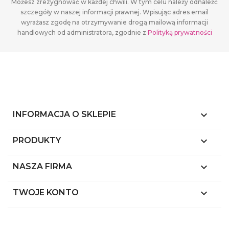
Możesz zrezygnować w każdej chwili. W tym celu należy odnaleźć
szczegóły w naszej informacji prawnej. Wpisując adres email
wyrażasz zgodę na otrzymywanie drogą mailową informacji
handlowych od administratora, zgodnie z
Polityką prywatności
keyboard_arrow_down
INFORMACJA O SKLEPIE

PRODUKTY

NASZA FIRMA

TWOJE KONTO