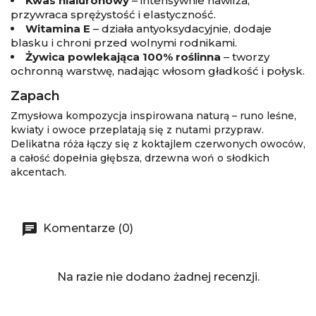
Kwas hialuronowy
– intensywnie nawilża,
przywraca sprężystość i elastyczność.
Witamina E
– działa antyoksydacyjnie, dodaje
blasku i chroni przed wolnymi rodnikami.
Żywica powlekająca 100% roślinna
– tworzy
ochronną warstwę, nadając włosom gładkość i połysk.
Zapach
Zmysłowa kompozycja inspirowana naturą – runo leśne,
kwiaty i owoce przeplatają się z nutami przypraw.
Delikatna róża łączy się z koktajlem czerwonych owoców,
a całość dopełnia głębsza, drzewna woń o słodkich
akcentach.
Komentarze (0)
Na razie nie dodano żadnej recenzji.