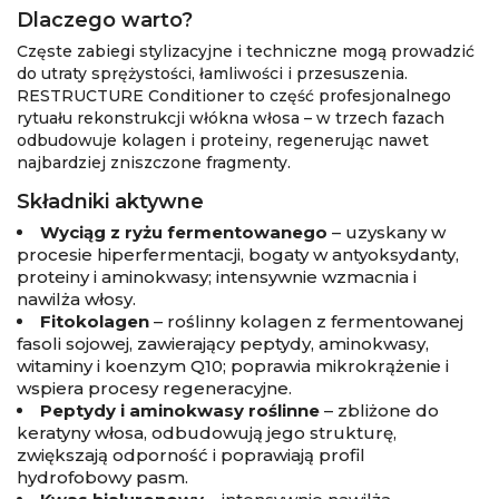
Dlaczego warto?
Częste zabiegi stylizacyjne i techniczne mogą prowadzić
do utraty sprężystości, łamliwości i przesuszenia.
RESTRUCTURE Conditioner to część profesjonalnego
rytuału rekonstrukcji włókna włosa – w trzech fazach
odbudowuje kolagen i proteiny, regenerując nawet
najbardziej zniszczone fragmenty.
Składniki aktywne
Wyciąg z ryżu fermentowanego
– uzyskany w
procesie hiperfermentacji, bogaty w antyoksydanty,
proteiny i aminokwasy; intensywnie wzmacnia i
nawilża włosy.
Fitokolagen
– roślinny kolagen z fermentowanej
fasoli sojowej, zawierający peptydy, aminokwasy,
witaminy i koenzym Q10; poprawia mikrokrążenie i
wspiera procesy regeneracyjne.
Peptydy i aminokwasy roślinne
– zbliżone do
keratyny włosa, odbudowują jego strukturę,
zwiększają odporność i poprawiają profil
hydrofobowy pasm.