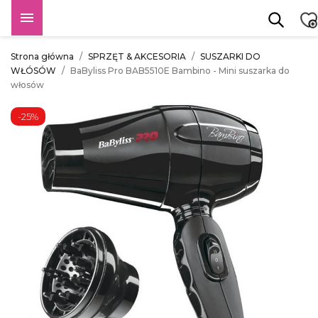

Strona główna
SPRZĘT & AKCESORIA
SUSZARKI DO
WŁÓSÓW
BaByliss Pro BAB5510E Bambino - Mini suszarka do
włosów
-25%