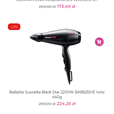
173,40 zł
204,00 zł
-25%
BaByliss Suszarka Black Star 2200W BAB6250IE Ionic
440g
224,25 zł
299,00 zł