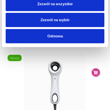
Zezwól na wszystkie
Zezwól na wybór
BABYLISS DYFUZOR BABD12E DO SUSZAREK ,
VULCANO , RAPIDO
Odmowa
26,25 zł
35,00 zł
Nowy