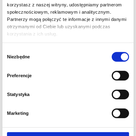
korzystasz z naszej witryny, udostępniamy partnerom
społecznościowym, reklamowym i analitycznym.
Partnerzy mogą połączyć te informacje z innymi danymi
otrzymanymi od Ciebie lub uzyskanymi podczas
korzystania z ich usług.
Wybór
FOX SMART SANDY PEACH - Suszarka Do Włosów
Niezbędne
zgody
2100 W
238,00 zł
280,00 zł
Preferencje
-25%
Statystyka
Marketing