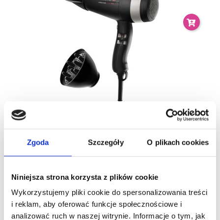
VALERA PRESTIGE SUSZARKA DO WŁOSÓW B2.4M
2400 W
673,75 zł
Zgoda
Szczegóły
O plikach cookies
Niniejsza strona korzysta z plików cookie
-15%
Wykorzystujemy pliki cookie do spersonalizowania treści
Nowy
i reklam, aby oferować funkcje społecznościowe i
analizować ruch w naszej witrynie. Informacje o tym, jak