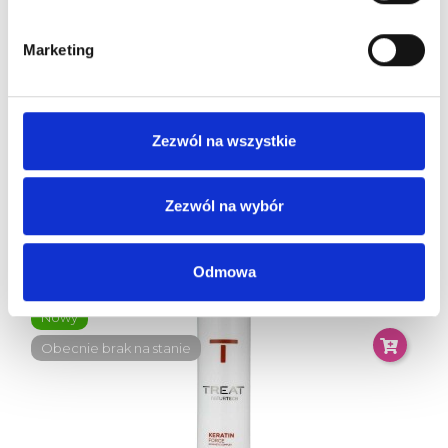
Marketing
Zezwól na wszystkie
STAPIZC Ha Essence Aquatic Shampoo - Szampon
Rewitalizujący 1000ml
31,00 zł
Zezwól na wybór
Odmowa
-15%
Nowy
Obecnie brak na stanie