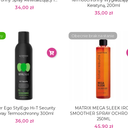
onny Spray Rewitalizujący I...
Termoochronny Wygładzają
Keratyną, 200ml
34,00 zł
35,00 zł
wy
Obecnie brak na stanie
er Ego StylEgo Hi-T Security
MATRIX MEGA SLEEK IR
ray Termoochronny 300ml
SMOOTHER SPRAY OCHR
250ML
36,00 zł
45,90 zł