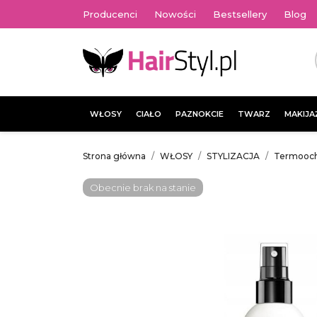
Producenci
Nowości
Bestsellery
Blog
WŁOSY
CIAŁO
PAZNOKCIE
TWARZ
MAKIJA
Strona główna
WŁOSY
STYLIZACJA
Termooc
Obecnie brak na stanie