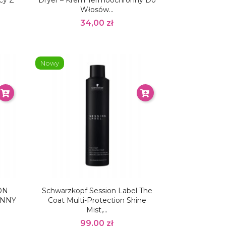
cy Z
Dryer – Krem Termoochronny Do
Włosów...
34,00 zł
Nowy
ON
Schwarzkopf Session Label The
ONNY
Coat Multi-Protection Shine
Mist,...
99,00 zł