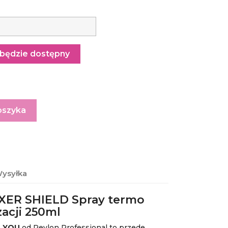
będzie dostępny
oszyka
ysyłka
IXER SHIELD Spray termo
zacji 250ml
 YOU
od Revlon Professional to przede