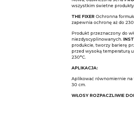
wszystkim świetne produkty d
THE FIXER
Ochronna formuł
zapewnia ochronę aż do 230
Produkt przeznaczony do wł
niezdyscyplinowanych.
INS
produkcie, tworzy barierę p
przed wysoką temperaturą uż
230°C.
APLIKACJA:
Aplikować równomiernie na w
30 cm.
WŁOSY ROZPACZLIWIE DO