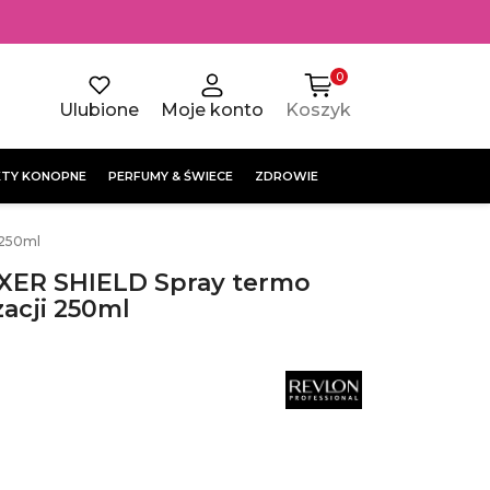
0
Ulubione
Moje konto
Koszyk
TY KONOPNE
PERFUMY & ŚWIECE
ZDROWIE
 250ml
IXER SHIELD Spray termo
zacji 250ml