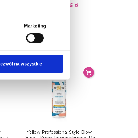
74,25 zł
99,00 zł
Marketing
Nowy
ezwól na wszystkie
y
Yellow Professional Style Blow