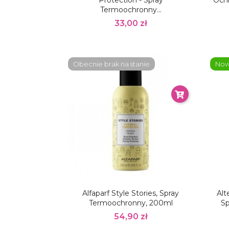
Protection - Spray
Ochr
Termoochronny...
33,00 zł
Obecnie brak na stanie
No
Alfaparf Style Stories, Spray
Alt
Termoochronny, 200ml
Sp
54,90 zł