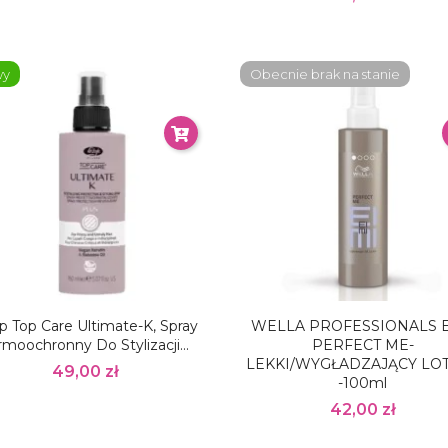
wy
Obecnie brak na stanie
ap Top Care Ultimate-K, Spray
WELLA PROFESSIONALS E
rmoochronny Do Stylizacji...
PERFECT ME-
LEKKI/WYGŁADZAJĄCY LO
49,00 zł
-100ml
42,00 zł