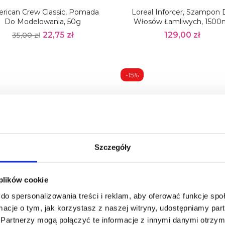
rican Crew Classic, Pomada
Loreal Inforcer, Szampon
Do Modelowania, 50g
Włosów Łamliwych, 1500
22,75 zł
129,00 zł
35,00 zł
-15%
Szczegóły
 plików cookie
do spersonalizowania treści i reklam, aby oferować funkcje sp
isap Lisaplex Pastel Color,
Fox Student Degażówki
ormacje o tym, jak korzystasz z naszej witryny, udostępniamy p
oryzacja Bez Amoniaku, 60ml
Fryzjerskie 5,5"
Partnerzy mogą połączyć te informacje z innymi danymi otrzym
21,50 zł
118,15 zł
139,00 zł