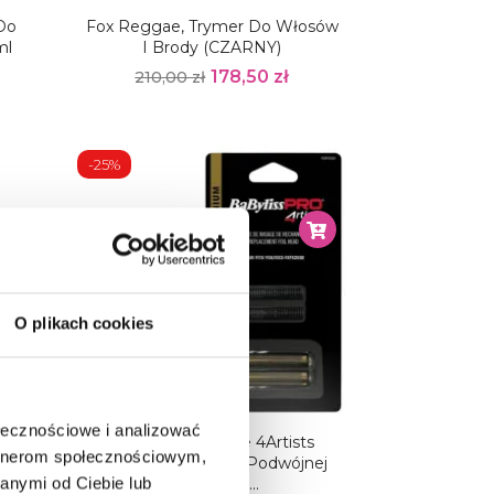
 Do
Fox Reggae, Trymer Do Włosów
ml
I Brody (CZARNY)
178,50 zł
210,00 zł
-25%
O plikach cookies
ołecznościowe i analizować
Babyliss Pro Blade 4Artists
artnerom społecznościowym,
Głowica Do Golarki Podwójnej
anymi od Ciebie lub
FXFS2GSE,...