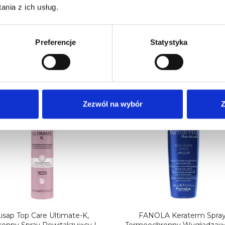
nia z ich usług.
Preferencje
Statystyka
ej kategorii:
wy
Nowy
Zezwól na wybór
Z
Lisap Top Care Ultimate-K,
FANOLA Keraterm Spra