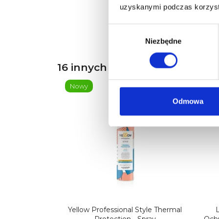
uzyskanymi podczas korzysta
38,00 zł
Wybór
zgody
Niezbędne
16 innych produktów w tej sam
Nowy
No
Odmowa
Yellow Professional Style Thermal