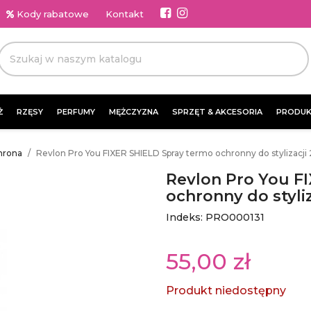
Kody rabatowe
Kontakt
Ż
RZĘSY
PERFUMY
MĘŻCZYZNA
SPRZĘT & AKCESORIA
PRODUK
hrona
Revlon Pro You FIXER SHIELD Spray termo ochronny do stylizacji
Revlon Pro You F
ochronny do styli
Indeks: PRO000131
55,00 zł
Produkt niedostępny