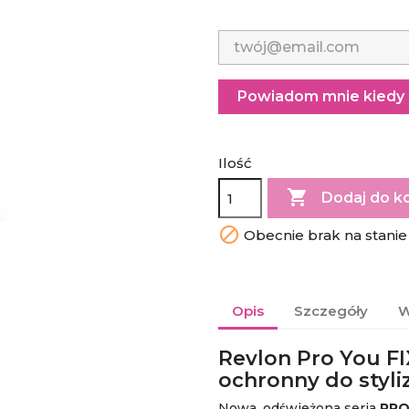
Powiadom mnie kiedy 
Ilość

Dodaj do k

Obecnie brak na stanie
Opis
Szczegóły
W
Revlon Pro You F
ochronny do styli
Nowa, odświeżona seria
PRO