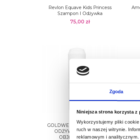
Revlon Equave Kids Princess
Ame
Szampon I Odżywka
75,00 zł
Zgoda
Niniejsza strona korzysta z
Wykorzystujemy pliki cookie 
GOLDWELL ULTRA VOLUME
L
ruch w naszej witrynie. Inf
ODŻYWKA NADAJĄCA
Kol
reklamowym i analitycznym. 
OBJĘTOŚĆ 200ML