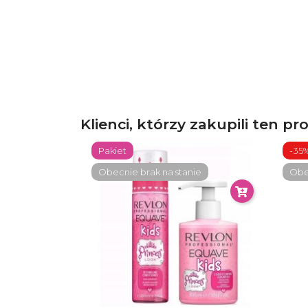
Klienci, którzy zakupili ten pr
Pakiet
-35
Obecnie brak na stanie
Obec