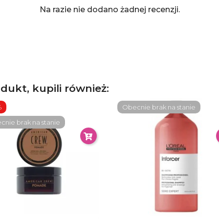
Na razie nie dodano żadnej recenzji.
odukt, kupili również:
%
Obecnie brak na stanie
nie brak na stanie