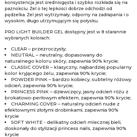
konsystencja jest średniogęsta i
szybko rozkłada się na
paznokciu
. Żel o tej lepkości dobrze odchodzi od
pędzelka. Żel jest
wytrzymały, odporny na zadrapania i o
wysokim, długo utrzymującym się połysku.
PRO LIGHT BUILDER GEL dostępny jest w 8 starannie
wybranych kolorach:
CLEAR – przezroczysty;
NEUTRAL – neutralny, dopasowany do
naturalnego koloru skóry, zapewnia 90% krycie;
CLASSIC COVER – klasyczny, najbardziej popularny
kolor kryjącego żelu, zapewnia 90% krycie;
POWDER PINK – bardzo kobiecy, subtelny różowy
odcień, zapewnia 90% krycie;
PRINCESS PINK – dziewczęcy, jasny odcień różu z
brokatowo-perłowym efektem, zapewnia 90% krycie;
CHARMING COVER – naturalny odcień nude z
efektownymi złotymi drobinkami, zapewnia 90%
krycie
SOFT WHITE - delikatny odcień mlecznej bieli,
doskonały do stylizacji princess nails, zapewnia 90%
krycie