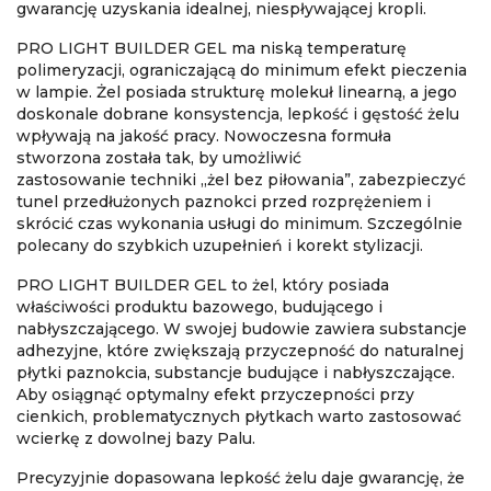
gwarancję uzyskania idealnej, niespływającej kropli.
PRO LIGHT BUILDER GEL ma
niską temperaturę
polimeryzacji
, ograniczającą do minimum efekt pieczenia
w lampie. Żel posiada strukturę molekuł linearną, a jego
doskonale dobrane konsystencja, lepkość i gęstość żelu
wpływają na jakość pracy. Nowoczesna formuła
stworzona została tak, by umożliwić
zastosowanie
techniki „żel bez piłowania”
,
zabezpieczyć
tunel przedłużonych paznokci przed rozprężeniem i
skrócić czas wykonania usługi do minimum
. Szczególnie
polecany do szybkich uzupełnień i korekt stylizacji.
PRO LIGHT BUILDER GEL to żel, który posiada
właściwości produktu bazowego, budującego i
nabłyszczającego. W swojej budowie zawiera substancje
adhezyjne, które zwiększają przyczepność do naturalnej
płytki paznokcia, substancje budujące i nabłyszczające.
Aby osiągnąć optymalny efekt przyczepności przy
cienkich, problematycznych płytkach warto zastosować
wcierkę z dowolnej bazy Palu.
Precyzyjnie dopasowana lepkość żelu daje gwarancję, że