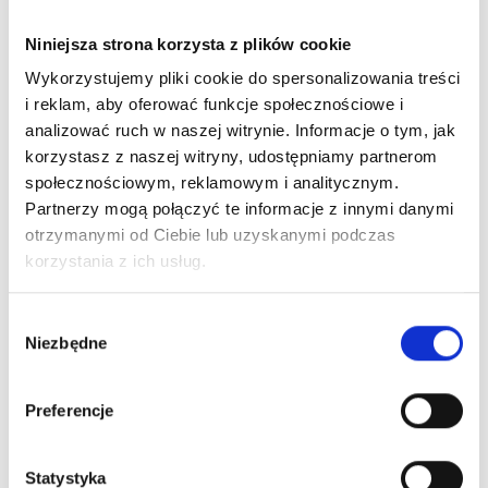
Akrylożel Polyshape Candy Pink 30 G
Niniejsza strona korzysta z plików cookie
49,99 zł
Wykorzystujemy pliki cookie do spersonalizowania treści
i reklam, aby oferować funkcje społecznościowe i
analizować ruch w naszej witrynie. Informacje o tym, jak
Nowy
korzystasz z naszej witryny, udostępniamy partnerom
społecznościowym, reklamowym i analitycznym.
Partnerzy mogą połączyć te informacje z innymi danymi
otrzymanymi od Ciebie lub uzyskanymi podczas
korzystania z ich usług.
Wybór
Niezbędne
zgody
Preferencje
MAKEAR ProArt Black PA02 - Żel Do Zdobień 10g
36,99 zł
Statystyka