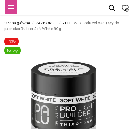

Strona główna
PAZNOKCIE
ŻELE UV
Palu żel budujący do
paznokci Builder Soft White 90g
-35%
Nowy