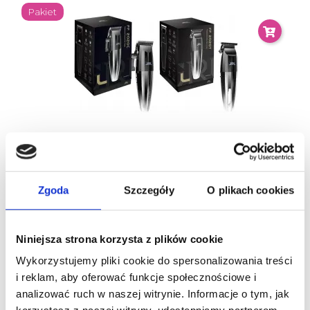
Pakiet
ZESTAW JRL MASZYNKA 2020C + TRYMER FRESH
FADE 2020T SILVER
Zgoda
Szczegóły
O plikach cookies
920,00 zł
Niniejsza strona korzysta z plików cookie
-15%
Wykorzystujemy pliki cookie do spersonalizowania treści
Nowy
i reklam, aby oferować funkcje społecznościowe i
analizować ruch w naszej witrynie. Informacje o tym, jak
Pakiet