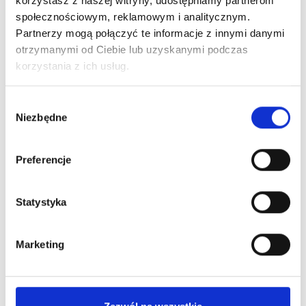
korzystasz z naszej witryny, udostępniamy partnerom
Obecnie brak na stanie
społecznościowym, reklamowym i analitycznym.
Partnerzy mogą połączyć te informacje z innymi danymi
otrzymanymi od Ciebie lub uzyskanymi podczas
korzystania z ich usług.
Wybór
Niezbędne
zgody
Stylecraft Zestaw Instinct Metal Maszynka + Trymer
1 868,30 zł
2 198,00 zł
Preferencje
Nowy
Statystyka
Obecnie brak na stanie
Marketing