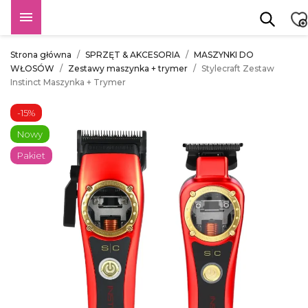

Strona główna
SPRZĘT & AKCESORIA
MASZYNKI DO
WŁOSÓW
Zestawy maszynka + trymer
Stylecraft Zestaw
Instinct Maszynka + Trymer
-15%
Nowy
Pakiet