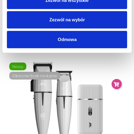
Zezwól na wszystkie
Zezwól na wybór
WAHL Zestaw Maszynka Magic Clip Cordless Black I
Trymer Detailer Li...
Odmowa
970,00 zł
Nowy
Obecnie brak na stanie