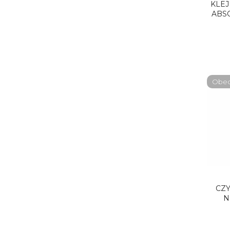
KLEJ
ABSO
Obecn
CZY
N