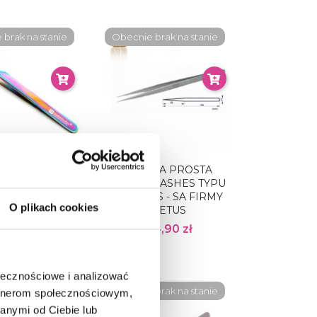
brak na stanie
Obecnie brak na stanie
TA TĘCZOWA
PĘSETA PROSTA
ZYWIONA 45°
NOBLE LASHES TYPU
LE LASHES
(SLIM) SS - SA FIRMY
O plikach cookies
VETUS
39,00 zł
24,90 zł
ołecznościowe i analizować
Obecnie brak na stanie
artnerom społecznościowym,
anymi od Ciebie lub