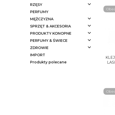

RZĘSY
Obecn
PERFUMY

MĘŻCZYZNA

SPRZĘT & AKCESORIA

PRODUKTY KONOPNE

PERFUMY & ŚWIECE

ZDROWIE
IMPORT
KLE
Produkty polecane
LAS
Obecn