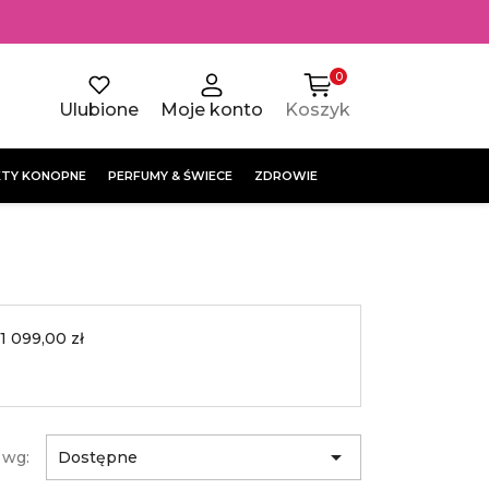
0
Ulubione
Moje konto
Koszyk
TY KONOPNE
PERFUMY & ŚWIECE
ZDROWIE
 1 099,00 zł

 wg:
Dostępne