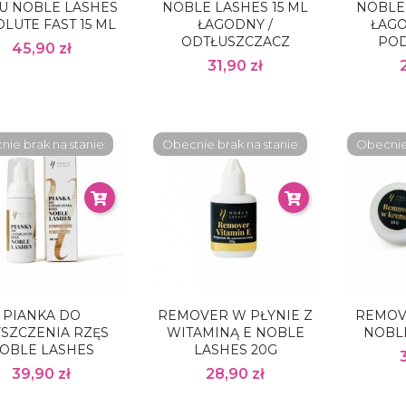
U NOBLE LASHES
NOBLE LASHES 15 ML
NOBLE 
LUTE FAST 15 ML
ŁAGODNY /
ŁAGO
ODTŁUSZCZACZ
PO
45,90 zł
31,90 zł
ie brak na stanie
Obecnie brak na stanie
Obecnie 
PIANKA DO
REMOVER W PŁYNIE Z
REMOV
SZCZENIA RZĘS
WITAMINĄ E NOBLE
NOBLE
OBLE LASHES
LASHES 20G
39,90 zł
28,90 zł