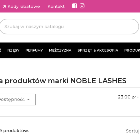
Kody rabatowe
Kontakt
Ż
RZĘSY
PERFUMY
MĘŻCZYZNA
SPRZĘT & AKCESORIA
PRODUK
ta produktów marki NOBLE LASHES
23,00 zł -

ostępność
69 produktów.
Sortuj