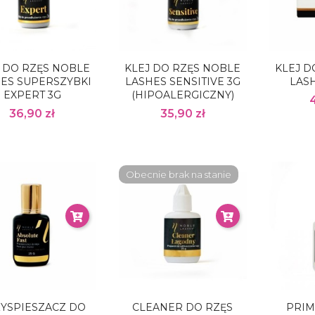
J DO RZĘS NOBLE
KLEJ DO RZĘS NOBLE
KLEJ D
ES SUPERSZYBKI
LASHES SENSITIVE 3G
LASH
EXPERT 3G
(HIPOALERGICZNY)
36,90 zł
35,90 zł
Obecnie brak na stanie
YSPIESZACZ DO
CLEANER DO RZĘS
PRIM