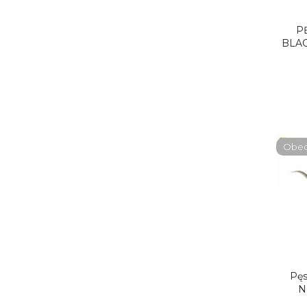
P
BLA
Obecn
Pęs
N