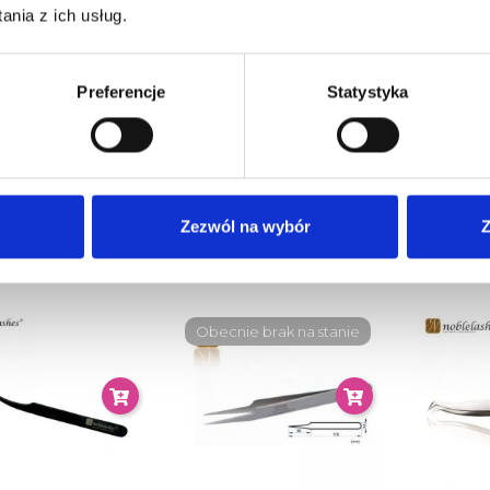
nia z ich usług.
Preferencje
Statystyka
ETA VETUS LEKKO
Pęseta White Sharp
PĘS
RZYWIONA NOBLE
NOBLE LASHES
ZAKRZY
LASHES ST-17
LA
24,90 zł
Zezwól na wybór
Z
22,90 zł
Obecnie brak na stanie