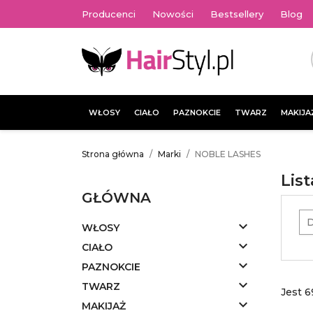
Producenci
Nowości
Bestsellery
Blog
WŁOSY
CIAŁO
PAZNOKCIE
TWARZ
MAKIJA
Strona główna
Marki
NOBLE LASHES
Lis
GŁÓWNA
D

WŁOSY

CIAŁO

PAZNOKCIE

TWARZ
Jest 

MAKIJAŻ