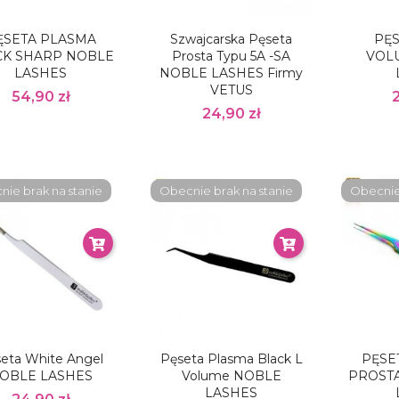
ĘSETA PLASMA
Szwajcarska Pęseta
PĘ
CK SHARP NOBLE
Prosta Typu 5A -SA
VOL
LASHES
NOBLE LASHES Firmy
VETUS
54,90 zł
24,90 zł
ie brak na stanie
Obecnie brak na stanie
Obecnie 
eta White Angel
Pęseta Plasma Black L
PĘSE
OBLE LASHES
Volume NOBLE
PROSTA
LASHES