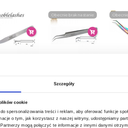
Obecnie brak na stanie
Obecnie 
PĘSETA
PĘSETA
PĘSE
RZYWIONA NOBLE
ZAKRZYWIONA TYPU
ZAKR
HES TYPU 6A - SA
5B-SA NOBLE LASHES
NOB
Szczegóły
FIRMY VETUS
FIRMY VETUS
24,90 zł
24,90 zł
 plików cookie
do spersonalizowania treści i reklam, aby oferować funkcje sp
ie brak na stanie
Obecnie brak na stanie
ormacje o tym, jak korzystasz z naszej witryny, udostępniamy p
Partnerzy mogą połączyć te informacje z innymi danymi otrzym