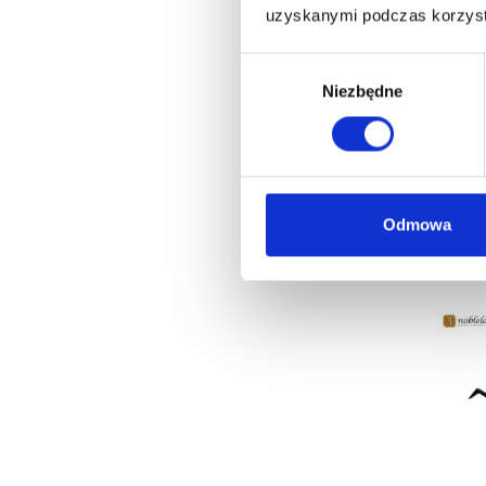
uzyskanymi podczas korzysta
Wybór
zgody
Niezbędne
PĘS
ZAK
Odmowa