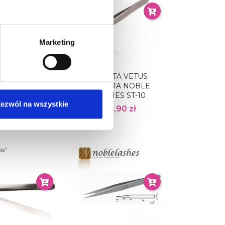
Marketing
ETA VETUS
PĘSETA VETUS
WIONA NOBLE
PROSTA NOBLE
SHES ST-15
LASHES ST-10
ezwól na wszystkie
22,90 zł
22,90 zł