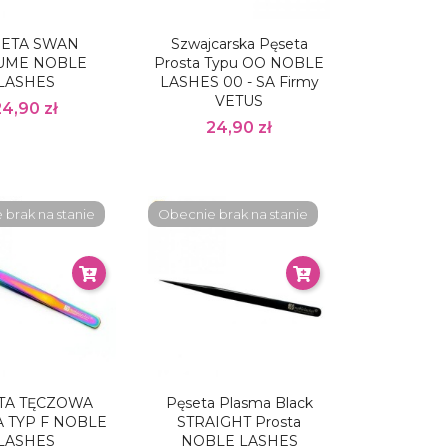
SETA SWAN
Szwajcarska Pęseta
UME NOBLE
Prosta Typu OO NOBLE
LASHES
LASHES 00 - SA Firmy
VETUS
24,90 zł
24,90 zł
brak na stanie
Obecnie brak na stanie
TA TĘCZOWA
Pęseta Plasma Black
 TYP F NOBLE
STRAIGHT Prosta
LASHES
NOBLE LASHES