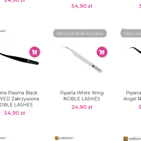
24,90 zł
54,90 zł
Obecnie brak na stanie
Obecnie 
eta Plasma Black
Pęseta White Wing
Pęseta
VED Zakrzywiona
NOBLE LASHES
Angel 
OBLE LASHES
24,90 zł
54,90 zł