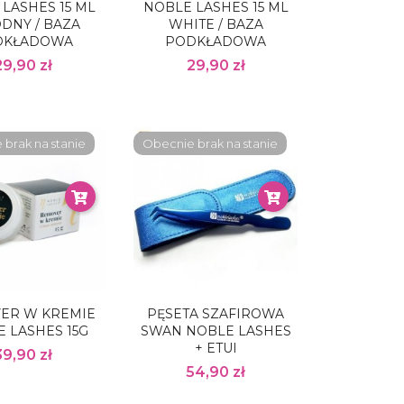
LASHES 15 ML
NOBLE LASHES 15 ML
DNY / BAZA
WHITE / BAZA
DKŁADOWA
PODKŁADOWA
29,90 zł
29,90 zł
brak na stanie
Obecnie brak na stanie
ER W KREMIE
PĘSETA SZAFIROWA
 LASHES 15G
SWAN NOBLE LASHES
+ ETUI
39,90 zł
54,90 zł