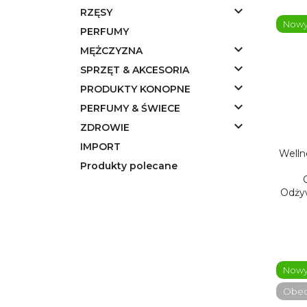

RZĘSY
Now
PERFUMY

MĘŻCZYZNA

SPRZĘT & AKCESORIA

PRODUKTY KONOPNE

PERFUMY & ŚWIECE

ZDROWIE
IMPORT
Welln
Produkty polecane
Odżyw
Now
Obecn