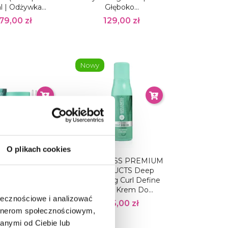
 | Odżywka...
Głęboko...
79,00 zł
129,00 zł
Nowy
O plikach cookies
ESS PREMIUM
WELLNESS PREMIUM
DUCTS Deep
PRODUCTS Deep
ating Maska
Hydrating Curl Define
 Nawilżająca...
Cream Krem Do...
ołecznościowe i analizować
39,00 zł
115,00 zł
artnerom społecznościowym,
anymi od Ciebie lub