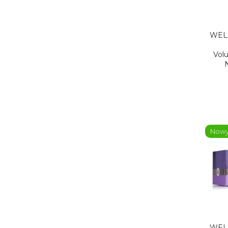
WEL
Vol
Now
WEL