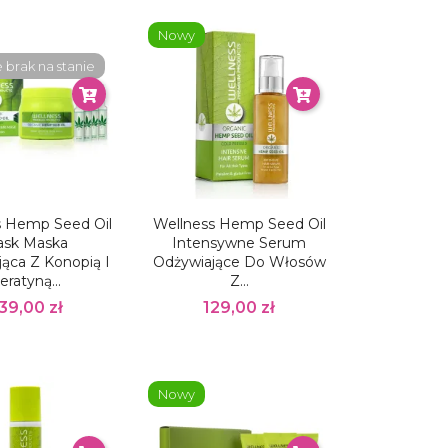
Nowy
brak na stanie
s Hemp Seed Oil
Wellness Hemp Seed Oil
sk Maska
Intensywne Serum
ąca Z Konopią I
Odżywiające Do Włosów
eratyną...
Z...
39,00 zł
129,00 zł
Nowy