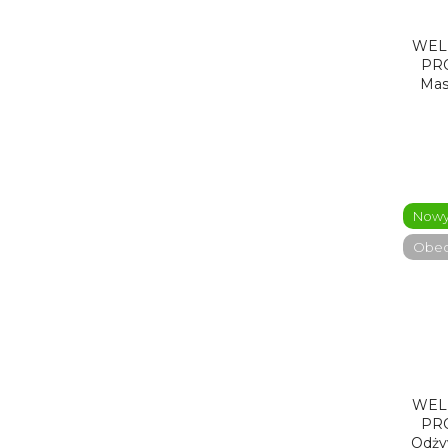
WEL
PRO
Mas
Now
Obecn
WEL
PRO
Odży