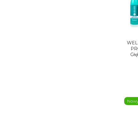
WEL
PR
Głę
Now