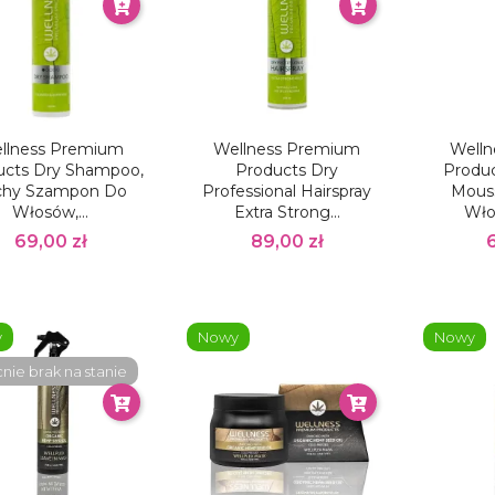
llness Premium
Wellness Premium
Well
ucts Dry Shampoo,
Products Dry
Produc
chy Szampon Do
Professional Hairspray
Mous
Włosów,...
Extra Strong...
Wło
69,00 zł
89,00 zł
y
Nowy
Nowy
ie brak na stanie