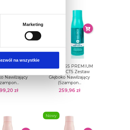
Nowy
Pakiet
Marketing
ezwól na wszystkie
ESS PREMIUM
WELLNESS PREMIUM
UCTS Zestaw
PRODUCTS Zestaw
o Nawilżający
Głęboko Nawilżający
zampon...
(szampon...
99,20 zł
259,96 zł
Nowy