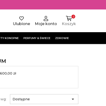
0
Ulubione
Moje konto
Koszyk
TY KONOPNE
PERFUMY & ŚWIECE
ZDROWIE
UM
 600,00 zł

 wg:
Dostępne