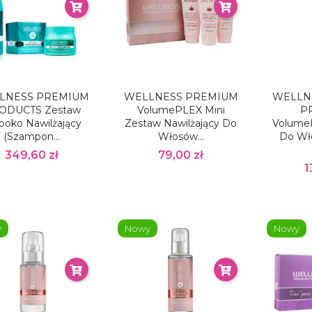
LNESS PREMIUM
WELLNESS PREMIUM
WELLN
ODUCTS Zestaw
VolumePLEX Mini
P
boko Nawilżający
Zestaw Nawilżający Do
Volume
(szampon...
Włosów...
Do Wł
349,60 zł
79,00 zł
1
y
Nowy
Nowy