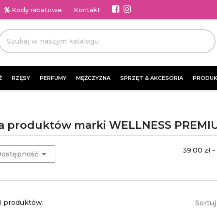
Kody rabatowe
Kontakt
Ż
RZĘSY
PERFUMY
MĘŻCZYZNA
SPRZĘT & AKCESORIA
PRODUK
ta produktów marki WELLNESS PREMI
39,00 zł -

ostępność
1 produktów.
Sortuj