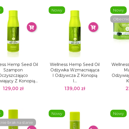
y
Nowy
Nowy
Obecnie 
ess Hemp Seed Oil
Wellness Hemp Seed Oil
Wellnes
Szampon
Odżywka Wzmacniająca
Ma
Oczyszczająco
I Odżywcza Z Konopią
Odżywiaj
iający Z Konopią...
I...
K
129,00 zł
139,00 zł
2
y
Nowy
Nowy
ie brak na stanie