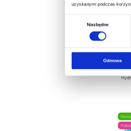
uzyskanymi podczas korzysta
Now
Wybór
zgody
Niezbędne
Odmowa
WEL
P
Hydr
Now
Pakie