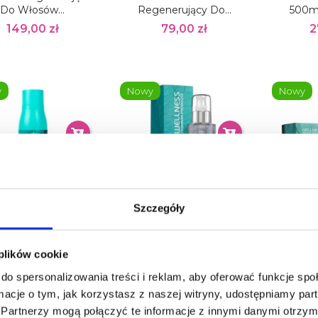
Do Włosów...
Regenerujący Do...
500ml
149,00 zł
79,00 zł
2
y
Nowy
Nowy
Szczegóły
LNESS PREMIUM
WELLNESS PREMIUM
WELLN
RODUCTS Deep
PRODUCTS Deep
PRO
drating Odżywka
Hydrating Serum
Hydr
 plików cookie
Głęboko...
Głęboko Nawilżające...
Głęboko
do spersonalizowania treści i reklam, aby oferować funkcje sp
139,00 zł
129,00 zł
2
ormacje o tym, jak korzystasz z naszej witryny, udostępniamy p
Partnerzy mogą połączyć te informacje z innymi danymi otrzym