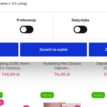
nia z ich usług.
y
Nowy
Nowy
Pakiet
Preferencje
Statystyka
Zezwól na wybór
Z
LNESS PREMIUM
WELLNESS PREMIUM
WELLN
RODUCTS Deep
PRODUCTS Deep
PROD
ating 20/80 Krem
Hydrating Mini Zestaw
Głębok
Do Stylizacji...
Głęboko...
(s
145,00 zł
74,00 zł
5
y
Nowy
Nowy
t