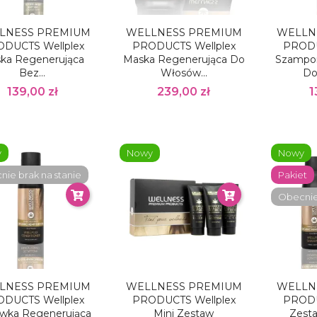
LNESS PREMIUM
WELLNESS PREMIUM
WELLN
DUCTS Wellplex
PRODUCTS Wellplex
PRODU
ka Regenerująca
Maska Regenerująca Do
Szampo
Bez...
Włosów...
Do
139,00 zł
239,00 zł
1
y
Nowy
Nowy
ie brak na stanie
Pakiet
Obecnie 
LNESS PREMIUM
WELLNESS PREMIUM
WELLN
DUCTS Wellplex
PRODUCTS Wellplex
PRODU
wka Regenerująca
Mini Zestaw
Zest