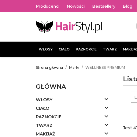
Producenci
Nowości
Bestsellery
Blog
WŁOSY
CIAŁO
PAZNOKCIE
TWARZ
MAKIJA
Strona główna
Marki
WELLNESS PREMIUM
Lis
GŁÓWNA
D

WŁOSY

CIAŁO

PAZNOKCIE

TWARZ
Jest 4

MAKIJAŻ