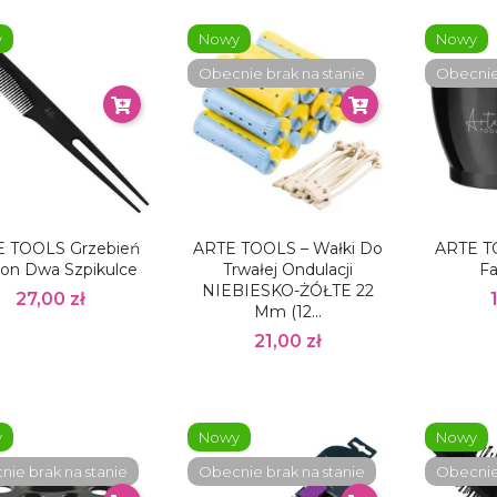
y
Nowy
Nowy
Obecnie brak na stanie
Obecnie 
 TOOLS Grzebień
ARTE TOOLS – Wałki Do
ARTE T
on Dwa Szpikulce
Trwałej Ondulacji
Fa
NIEBIESKO-ŻÓŁTE 22
27,00 zł
Mm (12...
21,00 zł
y
Nowy
Nowy
ie brak na stanie
Obecnie brak na stanie
Obecnie 