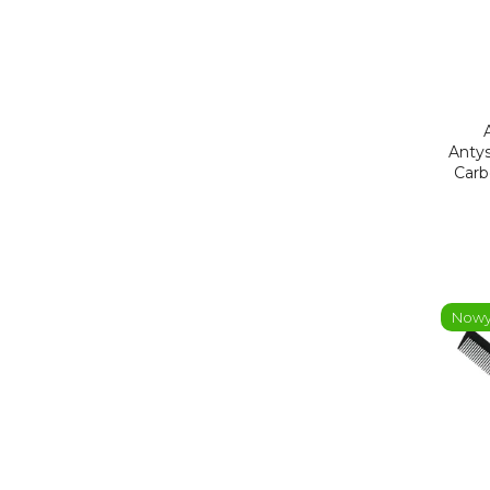
Anty
Carb
Now