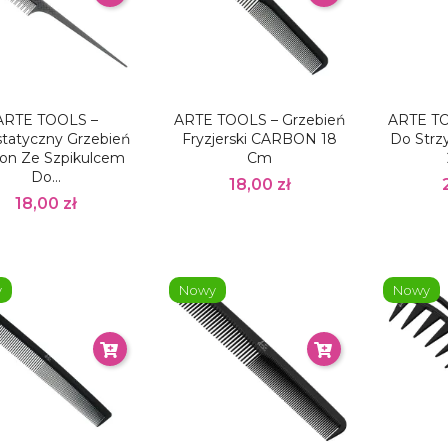
ARTE TOOLS –
ARTE TOOLS – Grzebień
ARTE TO
statyczny Grzebień
Fryzjerski CARBON 18
Do Str
on Ze Szpikulcem
Cm
Do...
18,00 zł
18,00 zł
y
Nowy
Nowy