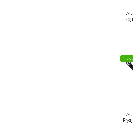
AR
Poj
Now
AR
Fryzj