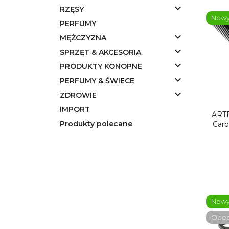

RZĘSY
Now
PERFUMY

MĘŻCZYZNA

SPRZĘT & AKCESORIA

PRODUKTY KONOPNE

PERFUMY & ŚWIECE

ZDROWIE
IMPORT
ARTE
Produkty polecane
Carb
Now
Obecn