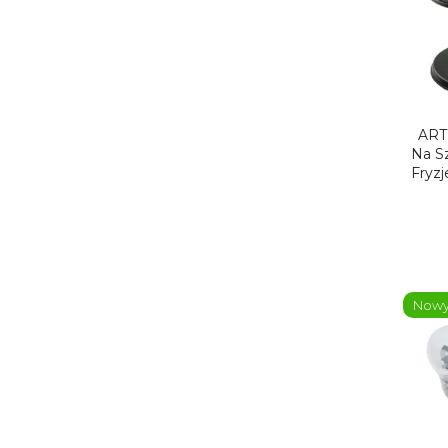
ART
Na Sz
Fryzj
Now