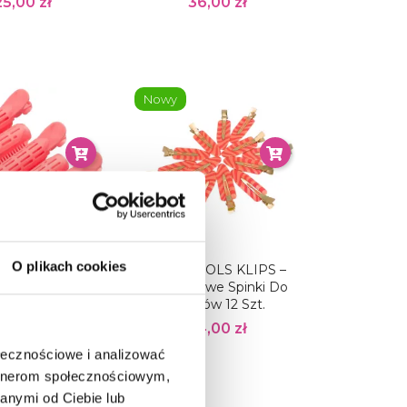
25,00 zł
36,00 zł
Nowy
O plikach cookies
TOOLS Klipsy
ARTE TOOLS KLIPS –
Do Zwiększenia
Bezszwowe Spinki Do
ści Włosów - 5
Włosów 12 Szt.
Szt,
54,00 zł
37,50 zł
ołecznościowe i analizować
artnerom społecznościowym,
anymi od Ciebie lub