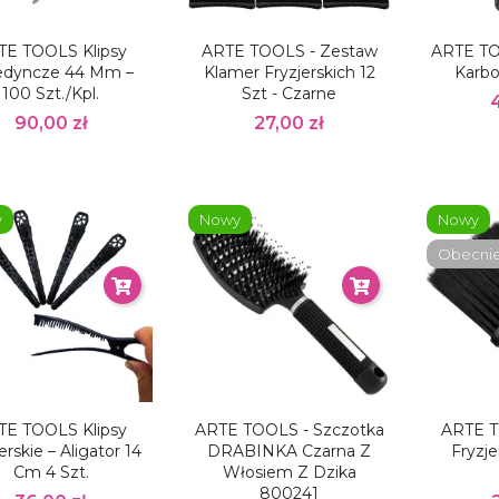
TE TOOLS Klipsy
ARTE TOOLS - Zestaw
ARTE TO
edyncze 44 Mm –
Klamer Fryzjerskich 12
Karbo
100 Szt./kpl.
Szt - Czarne
90,00 zł
27,00 zł
y
Nowy
Nowy
Obecnie 
TE TOOLS Klipsy
ARTE TOOLS - Szczotka
ARTE T
erskie – Aligator 14
DRABINKA Czarna Z
Fryzj
Cm 4 Szt.
Włosiem Z Dzika
800241