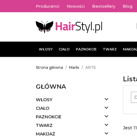
Producenci
Nowości
Bestsellery
Blog
WŁOSY
CIAŁO
PAZNOKCIE
TWARZ
MAKIJA
Strona główna
Marki
ARTE
Lis
GŁÓWNA
D

WŁOSY

CIAŁO

PAZNOKCIE

TWARZ
Jest 1

MAKIJAŻ