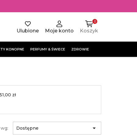
0
Ulubione
Moje konto
Koszyk
TY KONOPNE
PERFUMY & ŚWIECE
ZDROWIE
51,00 zł

 wg:
Dostępne