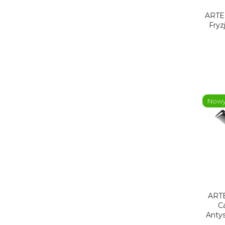
ARTE
Fryz
Now
ARTE
C
Anty