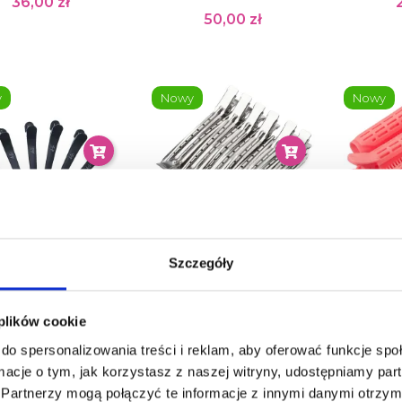
36,00 zł
50,00 zł
y
Nowy
Nowy
Szczegóły
TOOLS Fryzjerskie
ARTE TOOLS Klips
ARTE 
y Nylonowe - 6 Szt.
Metalowy Średni - 12
ROLKA 
Szt.
Objęto
27,00 zł
 plików cookie
36,00 zł
do spersonalizowania treści i reklam, aby oferować funkcje sp
ormacje o tym, jak korzystasz z naszej witryny, udostępniamy p
Partnerzy mogą połączyć te informacje z innymi danymi otrzym