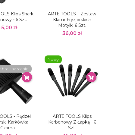
OLS Klips Shark
ARTE TOOLS – Zestaw
nowy - 6 Szt.
Klamr Fryzjerskich
Motylki 6 Szt.
45,00 zł
36,00 zł
Nowy
brak na stanie
OOLS - Pędzel
ARTE TOOLS Klips
erski Karkówka
Karbonowy Z Łapką - 6
Czarna
Szt.