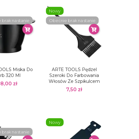
Nowy
brak na stanie
Obecnie brak na stanie
OOLS Miska Do
ARTE TOOLS Pędzel
rb 320 Ml
Szeroki Do Farbowania
Włosów Ze Szpikulcem
18,00 zł
7,50 zł
Nowy
brak na stanie