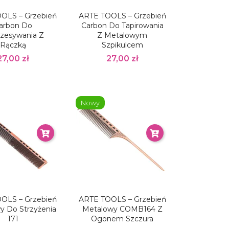
OLS – Grzebień
ARTE TOOLS – Grzebień
arbon Do
Carbon Do Tapirowania
zesywania Z
Z Metalowym
Rączką
Szpikulcem
27,00 zł
27,00 zł
Nowy
OLS – Grzebień
ARTE TOOLS – Grzebień
y Do Strzyżenia
Metalowy COMB164 Z
171
Ogonem Szczura