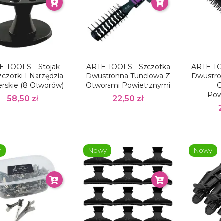
E TOOLS – Stojak
ARTE TOOLS - Szczotka
ARTE TO
czotki I Narzędzia
Dwustronna Tunelowa Z
Dwustro
erskie (8 Otworów)
Otworami Powietrznymi
O
Pow
58,50 zł
22,50 zł
y
Nowy
Nowy