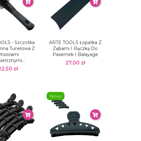
OLS - Szczotka
ARTE TOOLS Łopatka Z
nna Tunelowa Z
Zębami I Rączką Do
tworami
Pasemek I Balayage
ietrznymi...
27,00 zł
22,50 zł
Nowy