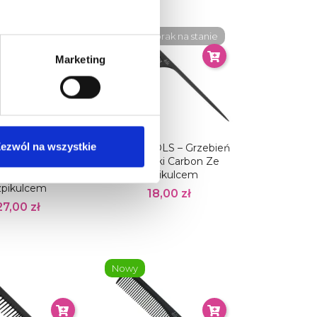
Nowy
Obecnie brak na stanie
Marketing
ezwól na wszystkie
E TOOLS –
ARTE TOOLS – Grzebień
tyczny Grzebień
Fryzjerski Carbon Ze
n Z Metalowym
Szpikulcem
zpikulcem
18,00 zł
27,00 zł
Nowy