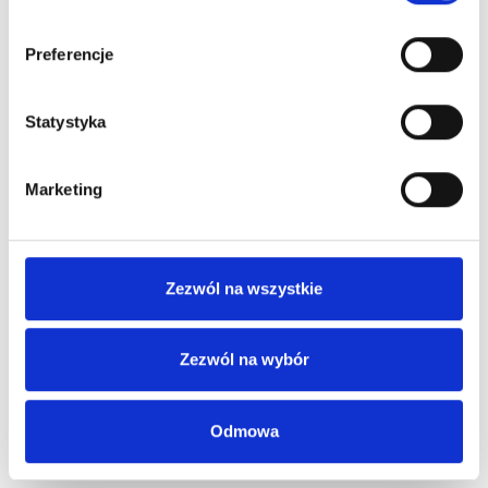
Preferencje
Baza Kauczukowa Pro Rubber Base Bella Boska Nails 6 Ml
Statystyka
23,99 zł
Marketing
Nowy
Zezwól na wszystkie
Zezwól na wybór
Odmowa