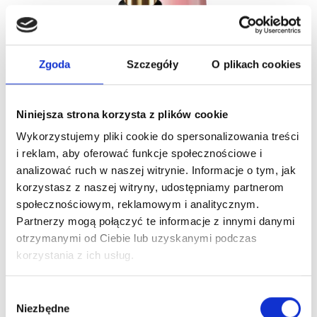
Zgoda
Szczegóły
O plikach cookies
Baza Kauczukowa Pro Rubber Base Stella Boska Nails 6
Niniejsza strona korzysta z plików cookie
Ml
Wykorzystujemy pliki cookie do spersonalizowania treści
23,99 zł
i reklam, aby oferować funkcje społecznościowe i
analizować ruch w naszej witrynie. Informacje o tym, jak
korzystasz z naszej witryny, udostępniamy partnerom
Nowy
społecznościowym, reklamowym i analitycznym.
Partnerzy mogą połączyć te informacje z innymi danymi
Obecnie brak na stanie
otrzymanymi od Ciebie lub uzyskanymi podczas
korzystania z ich usług.
Wybór
Niezbędne
zgody