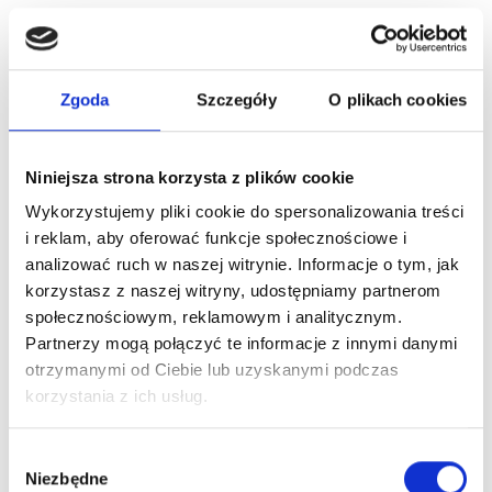
YOKABA White Tea Oil Face & Body Vegan Smoothing
Essence Yokaba -...
39,00 zł
Zgoda
Szczegóły
O plikach cookies
Nowy
Niniejsza strona korzysta z plików cookie
Wykorzystujemy pliki cookie do spersonalizowania treści
i reklam, aby oferować funkcje społecznościowe i
analizować ruch w naszej witrynie. Informacje o tym, jak
korzystasz z naszej witryny, udostępniamy partnerom
społecznościowym, reklamowym i analitycznym.
Partnerzy mogą połączyć te informacje z innymi danymi
otrzymanymi od Ciebie lub uzyskanymi podczas
korzystania z ich usług.
Wybór
YOKABA White Tea Mist - Nawilżająca Mgiełka Do Twarzy
I Ciała 200 Ml
Niezbędne
zgody