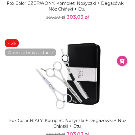
Fox Color CZERWONY, Komplet: Nożyczki + Degażówki +
Nóż Chiński + Etui
303,03 zł
356,50 zł
-15%
Obecnie brak na stanie
Fox Color BIAŁY, Komplet: Nożyczki + Degażówki + Nóż
Chiński + Etui
303,03 zł
356,50 zł