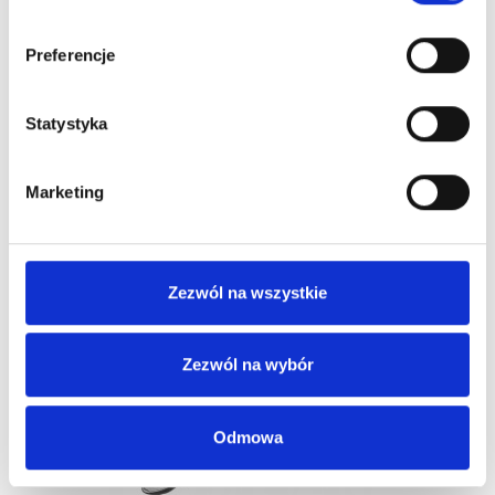
Preferencje
Statystyka
Fox Basic Line, Peleryna Fryzjerska W Kolorze Białym,,...
Marketing
70,00 zł
82,35 zł
-15%
Zezwól na wszystkie
Zezwól na wybór
Odmowa