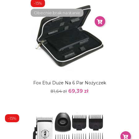
-15%
Obecnie brak na stanie
Fox Etui Duże Na 6 Par Nożyczek
69,39 zł
81,64 zł
-15%