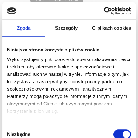
Zgoda
Szczegóły
O plikach cookies
Niniejsza strona korzysta z plików cookie
Wykorzystujemy pliki cookie do spersonalizowania treści
i reklam, aby oferować funkcje społecznościowe i
Fox Silky Line, Peleryna Fryzjerska
analizować ruch w naszej witrynie. Informacje o tym, jak
70,00 zł
82,35 zł
korzystasz z naszej witryny, udostępniamy partnerom
społecznościowym, reklamowym i analitycznym.
Partnerzy mogą połączyć te informacje z innymi danymi
otrzymanymi od Ciebie lub uzyskanymi podczas
-15%
korzystania z ich usług.
Wybór
Niezbędne
zgody