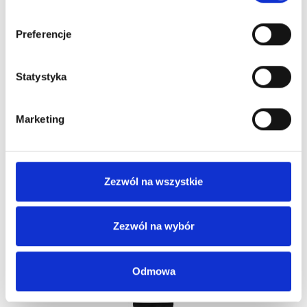
Obecnie brak na stanie
Preferencje
Statystyka
Marketing
Zezwól na wszystkie
PURA NUTRI LUMIA SZAMPON DO WLOSOW
SUCHYCH 250ML
Zezwól na wybór
59,00 zł
Odmowa
Obecnie brak na stanie