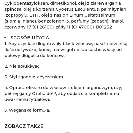
Cyklopentazyloksan, dimetikonol, olej z ziaren argania
spinosa, olej z korzenia Cyperus Esculentus, palmitynian
izopropylu, BHT, olej z nasion Linum Usitatissimum
(siemię lniane), benzofenon-3, perfumy (zapach), linalol,
czerwony 17 (CI 26100), żółty 11 (CI 47000). B01232
SPOSÓB UŻYCIA
1. Aby uzyskać długotrwały blask włosów, nałóż niewielką
ilość odżywczej kuracji na wilgotne lub suche włosy od
połowy długości do końców.
2. Nie spłukiwać.
3. Styl zgodnie z życzeniem.
4. Oprócz eliksiru do włosów z olejem arganowym, użyj
pełnej gamy Orofluido™, aby oddać się kompletnemu
uważnemu rytuałowi.
5. Wegańska formuła.
ZOBACZ TAKŻE