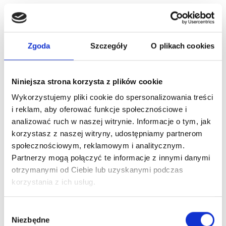
Obecnie brak na stanie
Zgoda
Szczegóły
O plikach cookies
Niniejsza strona korzysta z plików cookie
Wykorzystujemy pliki cookie do spersonalizowania treści
i reklam, aby oferować funkcje społecznościowe i
analizować ruch w naszej witrynie. Informacje o tym, jak
korzystasz z naszej witryny, udostępniamy partnerom
REVLON PRO YOU PIANKA DO STYLIZACJI
społecznościowym, reklamowym i analitycznym.
WŁOSÓW 400ML
Partnerzy mogą połączyć te informacje z innymi danymi
35,00 zł
otrzymanymi od Ciebie lub uzyskanymi podczas
korzystania z ich usług.
Obecnie brak na stanie
Wybór
Niezbędne
zgody