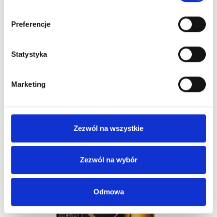
Preferencje
Statystyka
Marketing
Revlon Orofluido Szampon 50 Ml Regeneracja
12,00 zł
Zezwól na wszystkie
Zezwól na wybór
Obecnie brak na stanie
Odmowa