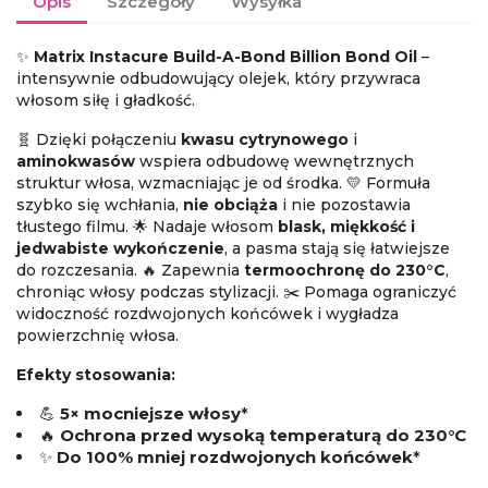
Opis
Szczegóły
Wysyłka
✨
Matrix Instacure Build-A-Bond Billion Bond Oil
–
intensywnie odbudowujący olejek, który przywraca
włosom siłę i gładkość.
🧬 Dzięki połączeniu
kwasu cytrynowego
i
aminokwasów
wspiera odbudowę wewnętrznych
struktur włosa, wzmacniając je od środka. 💛 Formuła
szybko się wchłania,
nie obciąża
i nie pozostawia
tłustego filmu. 🌟 Nadaje włosom
blask, miękkość i
jedwabiste wykończenie
, a pasma stają się łatwiejsze
do rozczesania. 🔥 Zapewnia
termoochronę do 230°C
,
chroniąc włosy podczas stylizacji. ✂️ Pomaga ograniczyć
widoczność rozdwojonych końcówek i wygładza
powierzchnię włosa.
Efekty stosowania:
💪
5× mocniejsze włosy
*
🔥
Ochrona przed wysoką temperaturą do 230°C
✨
Do 100% mniej rozdwojonych końcówek
*