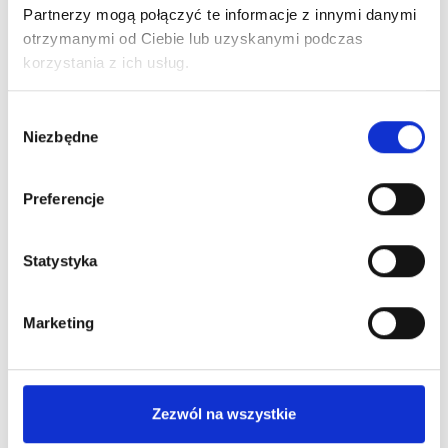
Partnerzy mogą połączyć te informacje z innymi danymi
otrzymanymi od Ciebie lub uzyskanymi podczas
korzystania z ich usług.
OLIOSETA NOURISH Ultraodżywczy Olejek Do
Wybór
Włosów Jasnych I Cienkich...
Niezbędne
zgody
144,00 zł
Preferencje
Nowy
Statystyka
Marketing
Zezwól na wszystkie