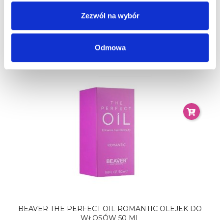
Zezwól na wybór
OLIOSETA NOURISH Ultraodżywczy Olejek Do
Włosów 30ml
68,40 zł
Odmowa
BEAVER THE PERFECT OIL ROMANTIC OLEJEK DO
WŁOSÓW 50 ML